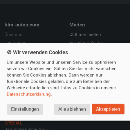
film-autos.com
Mieten
Über uns
Oldtimer mieten
Leistungen
Erweiterte Suche
Referenzen
Fragen für Mieter
🍪 Wir verwenden Cookies
Kundenmeinungen
Service
Um unsere Website und unseren Service zu optimieren
setzen wir Cookies ein. Sollten Sie das nicht wünschen,
Vermieten
Hilfe
können Sie Cookies ablehnen. Dann werden nur
funktionale Cookies geladen, die zum Betreiben der
Oldtimer anmelden
Häufige Fragen (FAQ)
Webseite erforderlich sind. Infos zu Cookies in unserer
Fotos senden
So funktioniert's
Datenschutzerklärung
.
Fragen für Vermieter
Kontakt
Inserat verwalten
Einstellungen
Alle ablehnen
Akzeptieren
SPECIAL
Berühmte Filmautos –