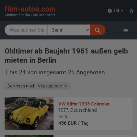
film-
Hilfe
autos.com
Oldtimer ab Baujahr 1961 außen gelb
mieten in Berlin
1 bis 24 von insgesamt 25
Angeboten
Sortieren nach: Neuzugänge
VW
Käfer 1303 Cabriolet
1977
,
Deutschland
Berlin
456
EUR
/ Tag