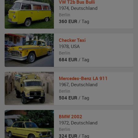
VW
T2b Bus Bulli
1974
,
Deutschland
Berlin
360
EUR
/ Tag
Checker
Taxi
1978
,
USA
Berlin
684
EUR
/ Tag
Mercedes-Benz
LA 911
1967
,
Deutschland
Berlin
504
EUR
/ Tag
BMW
2002
1972
,
Deutschland
Berlin
324
EUR
/ Tag