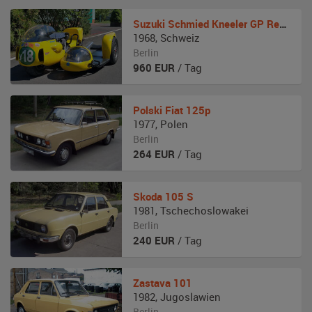
Suzuki
Schmied Kneeler GP Renngespann
1968
,
Schweiz
Berlin
960
EUR
/ Tag
Polski Fiat
125p
1977
,
Polen
Berlin
264
EUR
/ Tag
Skoda
105 S
1981
,
Tschechoslowakei
Berlin
240
EUR
/ Tag
Zastava
101
1982
,
Jugoslawien
Berlin