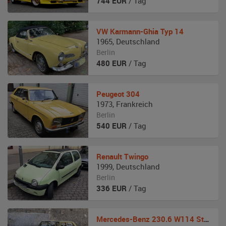
744
EUR
/ Tag
VW
Karmann-Ghia Typ 14
1965
,
Deutschland
Berlin
480
EUR
/ Tag
Peugeot
304
1973
,
Frankreich
Berlin
540
EUR
/ Tag
Renault
Twingo
1999
,
Deutschland
Berlin
336
EUR
/ Tag
Mercedes-Benz
230.6 W114 Strich Acht