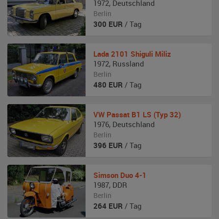
1972
,
Deutschland
Berlin
300
EUR
/ Tag
Lada
2101 Shiguli Miliz
1972
,
Russland
Berlin
480
EUR
/ Tag
VW
Passat B1 LS (Typ 32)
1976
,
Deutschland
Berlin
396
EUR
/ Tag
Simson
Duo 4-1
1987
,
DDR
Berlin
264
EUR
/ Tag