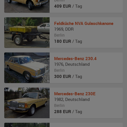
409
EUR
/ Tag
Feldküche
NVA Gulaschkanone
1969
,
DDR
Berlin
180
EUR
/ Tag
Mercedes-Benz
230.4
1976
,
Deutschland
Berlin
300
EUR
/ Tag
Mercedes-Benz
230E
1982
,
Deutschland
Berlin
288
EUR
/ Tag