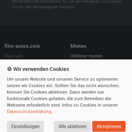
Wir beraten und unterstützen Sie von der Anfrage bis zum Einsatz
vor Ort, inkl. Betreuung und Transport.
film-autos.com
Mieten
Über uns
Oldtimer mieten
Leistungen
Erweiterte Suche
🍪 Wir verwenden Cookies
Referenzen
Fragen für Mieter
Um unsere Website und unseren Service zu optimieren
Kundenmeinungen
Service
setzen wir Cookies ein. Sollten Sie das nicht wünschen,
können Sie Cookies ablehnen. Dann werden nur
Vermieten
Hilfe
funktionale Cookies geladen, die zum Betreiben der
Webseite erforderlich sind. Infos zu Cookies in unserer
Oldtimer anmelden
Häufige Fragen (FAQ)
Datenschutzerklärung
.
Fotos senden
So funktioniert's
Fragen für Vermieter
Kontakt
Einstellungen
Alle ablehnen
Akzeptieren
Inserat verwalten