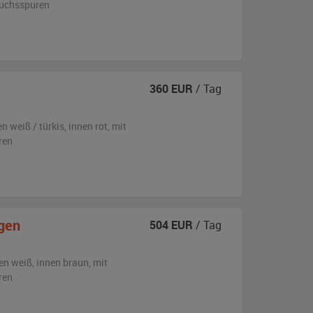
auchsspuren
360
EUR
/ Tag
en
weiß / türkis
,
innen rot
,
mit
ren
gen
504
EUR
/ Tag
en
weiß
,
innen braun
,
mit
ren