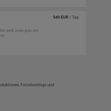
540
EUR
/ Tag
ßen
weiß
,
innen grau
,
mit
ren
roduktionen, Fotoshootings und