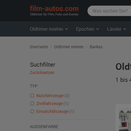
film-
autos.com
Oldtimer mieten
Epochen
Länder
Startseite
Oldtimer mieten
Barkas
Old
Suchfilter
Zurücksetzen
1 bis
TYP
Nutzfahrzeuge
(2)
Zivilfahrzeuge
(1)
Einsatzfahrzeuge
(1)
AUSSENFARBE