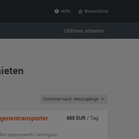
Hilfe
Wunschliste
Oldtimer anbieten
ieten
Sortieren nach: Neuzugänge
genentransporter
480
EUR
/ Tag
ßen
papyrusweiß / delfingrau
,