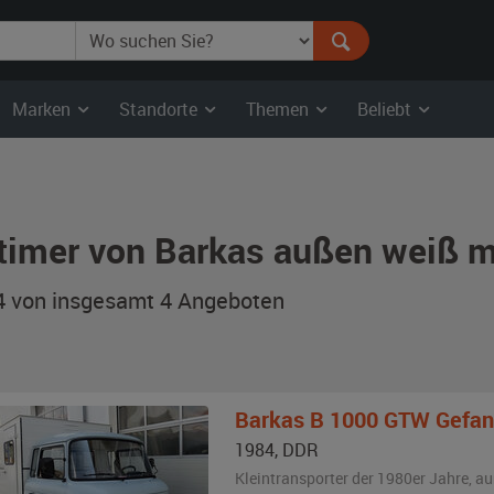
Marken
Standorte
Themen
Beliebt
timer von Barkas außen weiß m
 4 von insgesamt 4
Angeboten
Barkas
B 1000 GTW Gefan
1984
,
DDR
Kleintransporter der 1980er Jahre,
au