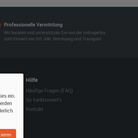
Professionelle Vermittlung
Wir beraten und unterstützen Sie von der Anfrage bis
zum Einsatz vor Ort, inkl. Betreuung und Transport.
Hilfe
Häufige Fragen (FAQ)
es ein.
So funktioniert's
werden
Kontakt
erlich
ieren