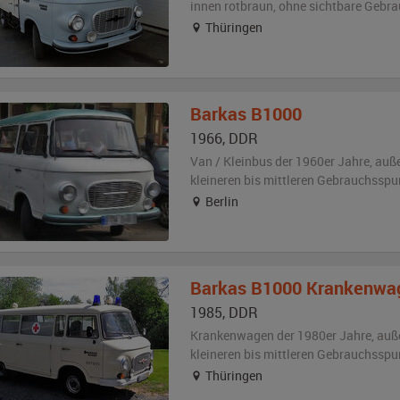
innen rotbraun
,
ohne sichtbare Gebr
Thüringen
Barkas
B1000
1966
,
DDR
Van / Kleinbus der 1960er Jahre,
auß
kleineren bis mittleren Gebrauchsspu
Berlin
Barkas
B1000 Krankenwa
1985
,
DDR
Krankenwagen der 1980er Jahre,
auß
kleineren bis mittleren Gebrauchsspu
Thüringen