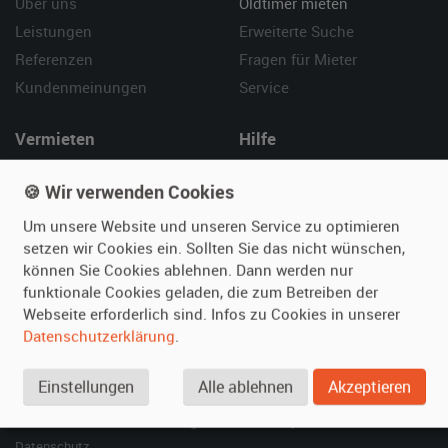
Über uns
Oldtimer mieten
Leistungen
Erweiterte Suche
Referenzen
Fragen für Mieter
Kundenmeinungen
Service
Vermieten
Hilfe
Oldtimer anmelden
Häufige Fragen (FAQ)
🍪 Wir verwenden Cookies
Fotos senden
So funktioniert's
Um unsere Website und unseren Service zu optimieren
Fragen für Vermieter
Kontakt
setzen wir Cookies ein. Sollten Sie das nicht wünschen,
Inserat verwalten
können Sie Cookies ablehnen. Dann werden nur
funktionale Cookies geladen, die zum Betreiben der
SPECIAL
Webseite erforderlich sind. Infos zu Cookies in unserer
Berühmte Filmautos –
Datenschutzerklärung
.
unsere Top 10 ...
Einstellungen
Alle ablehnen
Akzeptieren
© 2026 film-autos.com
Blog
AGB
Impressum
Datenschutz