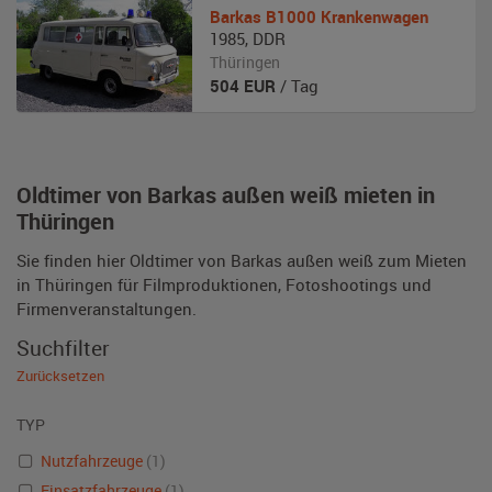
Barkas
B1000 Krankenwagen
1985
,
DDR
Thüringen
504
EUR
/ Tag
Oldtimer von Barkas außen weiß mieten in
Thüringen
Sie finden hier Oldtimer von Barkas außen weiß zum Mieten
in Thüringen für Filmproduktionen, Fotoshootings und
Firmenveranstaltungen.
Suchfilter
Zurücksetzen
TYP
Nutzfahrzeuge
(1)
Einsatzfahrzeuge
(1)