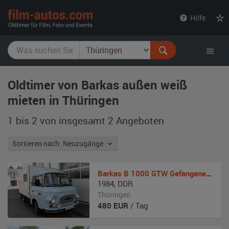
film-
Hilfe
autos.com
Oldtimer von Barkas außen weiß
mieten in Thüringen
1 bis 2 von insgesamt 2
Angeboten
Sortieren nach: Neuzugänge
Barkas
B 1000 GTW Gefangenentransporter
1984
,
DDR
Thüringen
480
EUR
/ Tag