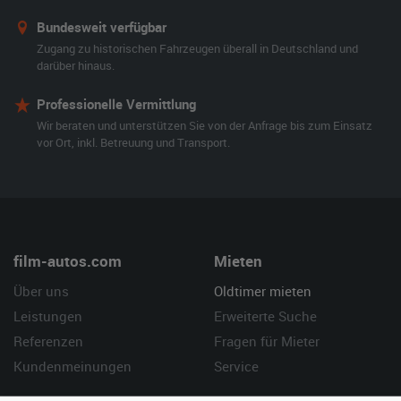
Bundesweit verfügbar
Zugang zu historischen Fahrzeugen überall in Deutschland und
darüber hinaus.
Professionelle Vermittlung
Wir beraten und unterstützen Sie von der Anfrage bis zum Einsatz
vor Ort, inkl. Betreuung und Transport.
film-autos.com
Mieten
Über uns
Oldtimer mieten
Leistungen
Erweiterte Suche
Referenzen
Fragen für Mieter
Kundenmeinungen
Service