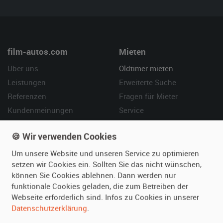
film-autos.com
Mieten
Über uns
Oldtimer mieten
Leistungen
Erweiterte Suche
Referenzen
Fragen für Mieter
Kundenmeinungen
Service
Vermieten
Hilfe
🍪 Wir verwenden Cookies
Oldtimer anmelden
Häufige Fragen (FAQ)
Um unsere Website und unseren Service zu optimieren
setzen wir Cookies ein. Sollten Sie das nicht wünschen,
Fotos senden
So funktioniert's
können Sie Cookies ablehnen. Dann werden nur
Fragen für Vermieter
Kontakt
funktionale Cookies geladen, die zum Betreiben der
Inserat verwalten
Webseite erforderlich sind. Infos zu Cookies in unserer
Datenschutzerklärung
.
SPECIAL