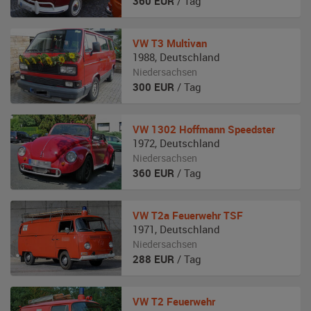
360
EUR
/ Tag
VW
T3 Multivan
1988
,
Deutschland
Niedersachsen
300
EUR
/ Tag
VW
1302 Hoffmann Speedster
1972
,
Deutschland
Niedersachsen
360
EUR
/ Tag
VW
T2a Feuerwehr TSF
1971
,
Deutschland
Niedersachsen
288
EUR
/ Tag
VW
T2 Feuerwehr