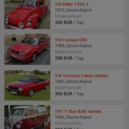
VW
Käfer 1303 S
1973
,
Deutschland
Niedersachsen
300
EUR
/ Tag
VW
Corrado G60
1989
,
Deutschland
Niedersachsen
288
EUR
/ Tag
VW
Scirocco Cabrio Umbau
1983
,
Deutschland
Niedersachsen
360
EUR
/ Tag
VW
T1 Bus Bulli Samba
1966
,
Deutschland
Niedersachsen