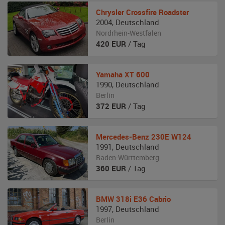
Chrysler
Crossfire Roadster
2004
,
Deutschland
Nordrhein-Westfalen
420
EUR
/ Tag
Yamaha
XT 600
1990
,
Deutschland
Berlin
372
EUR
/ Tag
Mercedes-Benz
230E W124
1991
,
Deutschland
Baden-Württemberg
360
EUR
/ Tag
BMW
318i E36 Cabrio
1997
,
Deutschland
Berlin