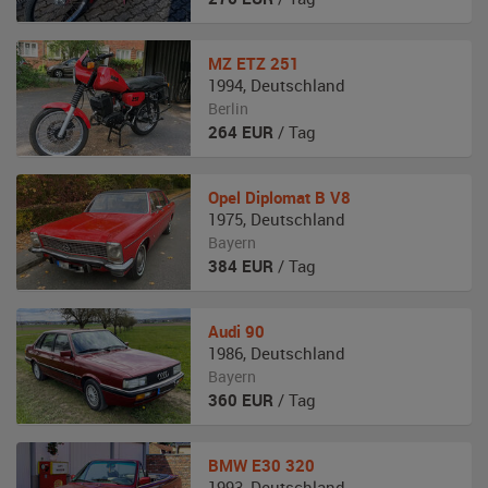
MZ
ETZ 251
1994
,
Deutschland
Berlin
264
EUR
/ Tag
Opel
Diplomat B V8
1975
,
Deutschland
Bayern
384
EUR
/ Tag
Audi
90
1986
,
Deutschland
Bayern
360
EUR
/ Tag
BMW
E30 320
1993
,
Deutschland