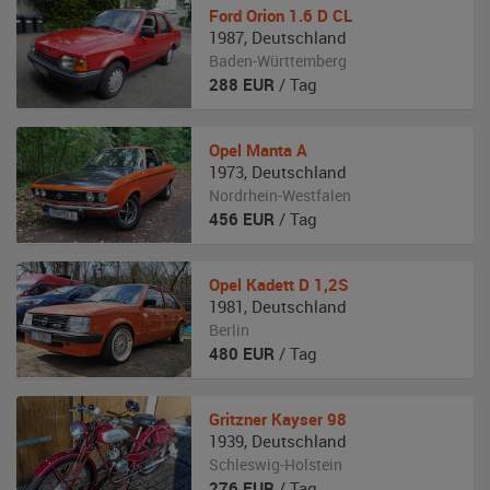
Ford
Orion 1.6 D CL
1987
,
Deutschland
Baden-Württemberg
288
EUR
/ Tag
Opel
Manta A
1973
,
Deutschland
Nordrhein-Westfalen
456
EUR
/ Tag
Opel
Kadett D 1,2S
1981
,
Deutschland
Berlin
480
EUR
/ Tag
Gritzner Kayser
98
1939
,
Deutschland
Schleswig-Holstein
276
EUR
/ Tag