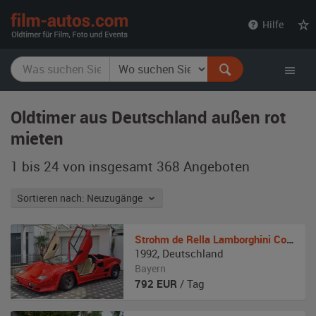
film-
Hilfe
autos.com
Oldtimer aus Deutschland außen rot
mieten
1 bis 24 von insgesamt 368
Angeboten
Sortieren nach: Neuzugänge
Strohm de Rella
Lamborghini Countach- kein Ferrari
1992
,
Deutschland
Bayern
792
EUR
/ Tag