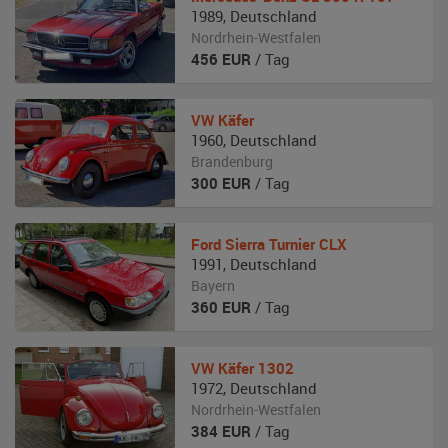
1989
,
Deutschland
Nordrhein-Westfalen
456
EUR
/ Tag
VW
Käfer
1960
,
Deutschland
Brandenburg
300
EUR
/ Tag
Ford
Sierra Turnier CLX
1991
,
Deutschland
Bayern
360
EUR
/ Tag
VW
Käfer 1302
1972
,
Deutschland
Nordrhein-Westfalen
384
EUR
/ Tag