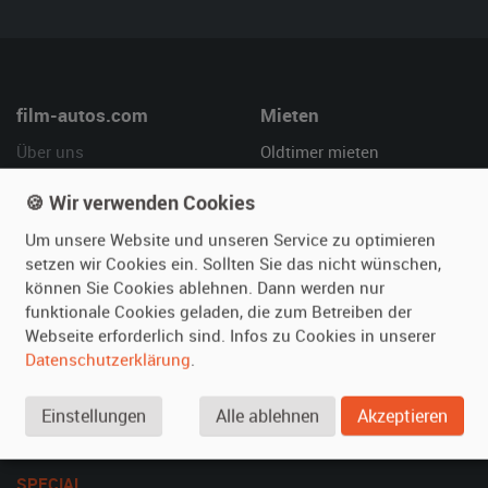
film-autos.com
Mieten
Über uns
Oldtimer mieten
Leistungen
Erweiterte Suche
🍪 Wir verwenden Cookies
Referenzen
Fragen für Mieter
Um unsere Website und unseren Service zu optimieren
Kundenmeinungen
Service
setzen wir Cookies ein. Sollten Sie das nicht wünschen,
können Sie Cookies ablehnen. Dann werden nur
Vermieten
Hilfe
funktionale Cookies geladen, die zum Betreiben der
Oldtimer anmelden
Häufige Fragen (FAQ)
Webseite erforderlich sind. Infos zu Cookies in unserer
Datenschutzerklärung
.
Fotos senden
So funktioniert's
Fragen für Vermieter
Kontakt
Einstellungen
Alle ablehnen
Akzeptieren
Inserat verwalten
SPECIAL