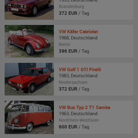
Brandenburg
372
EUR
/ Tag
VW
Käfer Cabriolet
1968
,
Deutschland
Berlin
396
EUR
/ Tag
VW
Golf 1 GTI Pirelli
1983
,
Deutschland
Niedersachsen
372
EUR
/ Tag
VW
Bus Typ 2 T1 Samba
1963
,
Deutschland
Nordrhein-Westfalen
600
EUR
/ Tag