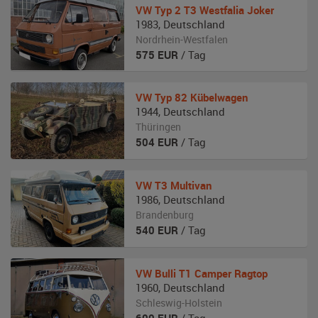
VW
Typ 2 T3 Westfalia Joker
1983
,
Deutschland
Nordrhein-Westfalen
575
EUR
/ Tag
VW
Typ 82 Kübelwagen
1944
,
Deutschland
Thüringen
504
EUR
/ Tag
VW
T3 Multivan
1986
,
Deutschland
Brandenburg
540
EUR
/ Tag
VW
Bulli T1 Camper Ragtop
1960
,
Deutschland
Schleswig-Holstein