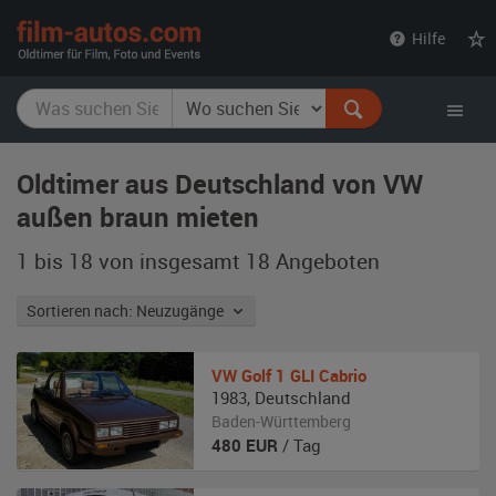
film-
Hilfe
autos.com
Oldtimer aus Deutschland von VW
außen braun mieten
1 bis 18 von insgesamt 18
Angeboten
Sortieren nach: Neuzugänge
VW
Golf 1 GLI Cabrio
1983
,
Deutschland
Baden-Württemberg
480
EUR
/ Tag