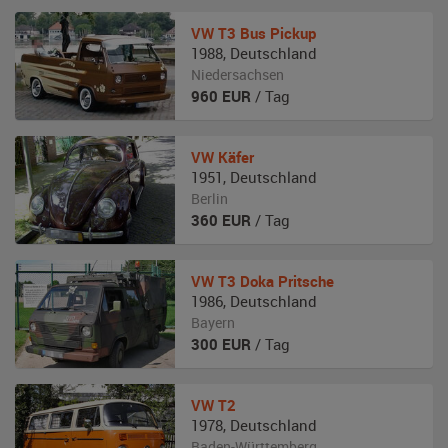
VW
T3 Bus Pickup
1988
,
Deutschland
Niedersachsen
960
EUR
/ Tag
VW
Käfer
1951
,
Deutschland
Berlin
360
EUR
/ Tag
VW
T3 Doka Pritsche
1986
,
Deutschland
Bayern
300
EUR
/ Tag
VW
T2
1978
,
Deutschland
Baden-Württemberg