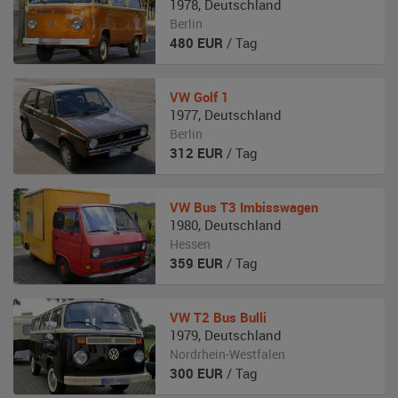
1978
,
Deutschland
Berlin
480
EUR
/ Tag
VW
Golf 1
1977
,
Deutschland
Berlin
312
EUR
/ Tag
VW
Bus T3 Imbisswagen
1980
,
Deutschland
Hessen
359
EUR
/ Tag
VW
T2 Bus Bulli
1979
,
Deutschland
Nordrhein-Westfalen
300
EUR
/ Tag