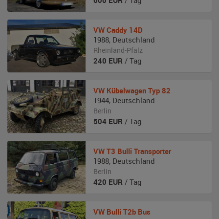
600
EUR
/ Tag
VW
Caddy 14D
1988
,
Deutschland
Rheinland-Pfalz
240
EUR
/ Tag
VW
Kübelwagen Typ 82
1944
,
Deutschland
Berlin
504
EUR
/ Tag
VW
T3 Bulli Transporter
1988
,
Deutschland
Berlin
420
EUR
/ Tag
VW
Bulli T2b Bus