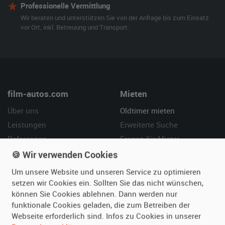
Professionelle Vermittlung
Wir beraten und unterstützen Sie von der Anfrage bis zum Einsatz
vor Ort, inkl. Betreuung und Transport.
film-autos.com
Mieten
Über uns
Oldtimer mieten
Leistungen
Erweiterte Suche
Referenzen
Fragen für Mieter
Kundenmeinungen
Service
🍪 Wir verwenden Cookies
Um unsere Website und unseren Service zu optimieren
Vermieten
Hilfe
setzen wir Cookies ein. Sollten Sie das nicht wünschen,
können Sie Cookies ablehnen. Dann werden nur
Oldtimer anmelden
Häufige Fragen (FAQ)
funktionale Cookies geladen, die zum Betreiben der
Fotos senden
So funktioniert's
Webseite erforderlich sind. Infos zu Cookies in unserer
Fragen für Vermieter
Kontakt