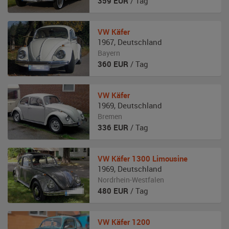
359
EUR
/ Tag
VW
Käfer
1967
,
Deutschland
Bayern
360
EUR
/ Tag
VW
Käfer
1969
,
Deutschland
Bremen
336
EUR
/ Tag
VW
Käfer 1300 Limousine
1969
,
Deutschland
Nordrhein-Westfalen
480
EUR
/ Tag
VW
Käfer 1200