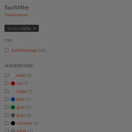
Suchfilter
Zurücksetzen
×
Modell
Käfer
TYP
Zivilfahrzeuge
(43)
AUSSENFARBE
weiß
(8)
rot
(7)
beige
(7)
blau
(7)
grün
(5)
grau
(4)
schwarz
(2)
silber
(1)