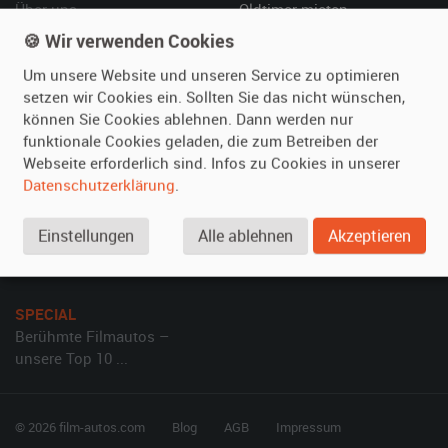
Über uns
Oldtimer mieten
Leistungen
Erweiterte Suche
🍪 Wir verwenden Cookies
Referenzen
Fragen für Mieter
Um unsere Website und unseren Service zu optimieren
Kundenmeinungen
Service
setzen wir Cookies ein. Sollten Sie das nicht wünschen,
können Sie Cookies ablehnen. Dann werden nur
funktionale Cookies geladen, die zum Betreiben der
Vermieten
Hilfe
Webseite erforderlich sind. Infos zu Cookies in unserer
Oldtimer anmelden
Häufige Fragen (FAQ)
Datenschutzerklärung
.
Fotos senden
So funktioniert's
Fragen für Vermieter
Kontakt
Einstellungen
Alle ablehnen
Akzeptieren
Inserat verwalten
SPECIAL
Berühmte Filmautos –
unsere Top 10 ...
© 2026 film-autos.com
Blog
AGB
Impressum