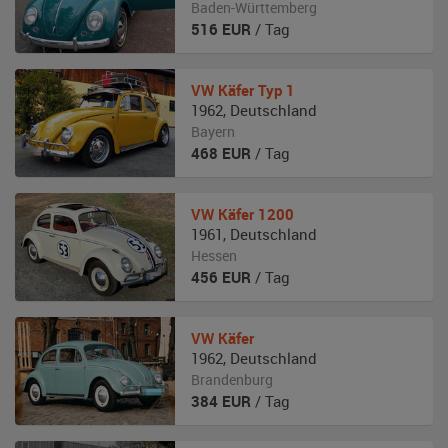
Baden-Württemberg
516
EUR
/ Tag
VW
Käfer Typ 1
1962
,
Deutschland
Bayern
468
EUR
/ Tag
VW
Käfer 1200
1961
,
Deutschland
Hessen
456
EUR
/ Tag
VW
Käfer
1962
,
Deutschland
Brandenburg
384
EUR
/ Tag