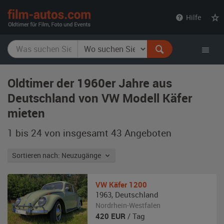
film-
Hilfe
autos.com
Oldtimer der 1960er Jahre aus
Deutschland von VW Modell Käfer
mieten
1 bis 24 von insgesamt 43
Angeboten
Sortieren nach: Neuzugänge
VW
Käfer 1200
1963
,
Deutschland
Nordrhein-Westfalen
420
EUR
/ Tag