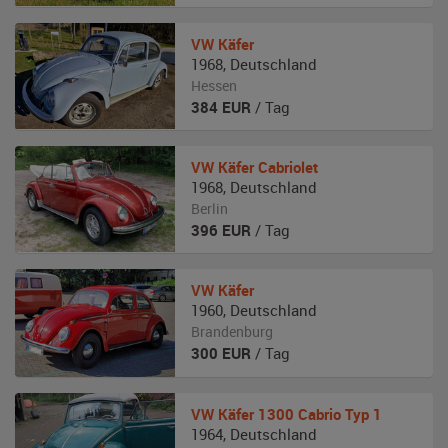
VW
Käfer
1968
,
Deutschland
Hessen
384
EUR
/ Tag
VW
Käfer Cabriolet
1968
,
Deutschland
Berlin
396
EUR
/ Tag
VW
Käfer
1960
,
Deutschland
Brandenburg
300
EUR
/ Tag
VW
Käfer 1300 Cabrio Typ 1
1964
,
Deutschland