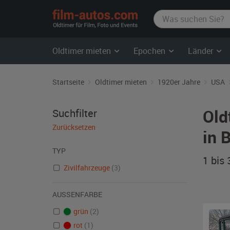
film-
autos.com
Oldtimer mieten
Epochen
Länder
Startseite
Oldtimer mieten
1920er Jahre
USA
Old
Suchfilter
Zurücksetzen
in 
TYP
1 bis
Zivilfahrzeuge
(3)
AUSSENFARBE
grün
(2)
rot
(1)