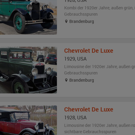
1928
,
USA
Kombi der 1920er Jahre,
außen
grün
,
Gebrauchsspuren
Brandenburg
Chevrolet
De Luxe
1929
,
USA
Limousine der 1920er Jahre,
außen
g
Gebrauchsspuren
Brandenburg
Chevrolet
De Luxe
1928
,
USA
Limousine der 1920er Jahre,
außen
ro
sichtbare Gebrauchsspuren