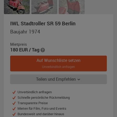
,
IWL Stadtroller SR 59 Berlin
Baujahr
Baujahr 1974
1974,
orange-
Mietpreis
rot
180
EUR
/ Tag
Auf Wunschliste setzen
Unverbindlich anfragen
Teilen und Empfehlen
Unverbindlich anfragen
Schnelle persönliche Rückmeldung
Transparente Preise
Mieten für Film, Foto und Events
Bundesweit und darüber hinaus