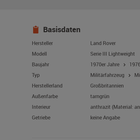
Basisdaten
Hersteller
Land Rover
Modell
Serie III Lightweight
Baujahr
1970er Jahre
197
Typ
Militärfahrzeug
Mil
Herstellerland
Großbritannien
Außenfarbe
tarngrün
Interieur
anthrazit (Material: a
Getriebe
keine Angabe