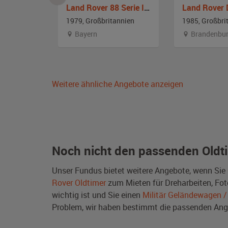
rie 3
Land Rover 88 Serie III Softtop
annien
1979, Großbritannien
1985, Großbri
emberg
Bayern
Brandenbu
Weitere ähnliche Angebote anzeigen
Noch nicht den passenden Oldt
Unser Fundus bietet weitere Angebote, wenn Sie
Rover Oldtimer
zum Mieten für Dreharbeiten, Foto
wichtig ist und Sie einen
Militär Geländewagen /
Problem, wir haben bestimmt die passenden A