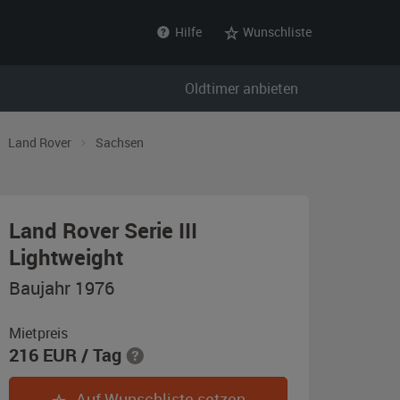
Hilfe
Wunschliste
Oldtimer anbieten
Land Rover
Sachsen
Land Rover Serie III
,
Lightweight
Baujahr
Baujahr 1976
1976,
tarngrün
Mietpreis
216
EUR
/ Tag
Auf Wunschliste setzen