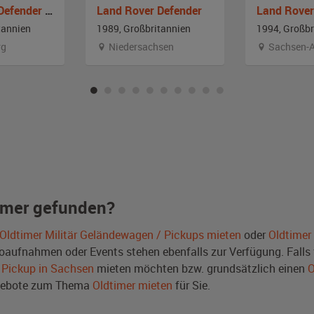
Land Rover Defender 110 DPV
Land Rover Defender
tannien
1989, Großbritannien
1994, Großbr
rg
Niedersachsen
Sachsen-A
imer gefunden?
Oldtimer Militär Geländewagen / Pickups mieten
oder
Oldtimer
aufnahmen oder Events stehen ebenfalls zur Verfügung. Falls f
 Pickup in Sachsen
mieten möchten bzw. grundsätzlich einen
O
ngebote zum Thema
Oldtimer mieten
für Sie.