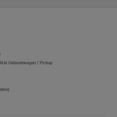
6
itär Geländewagen / Pickup
ndere)