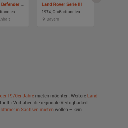
Land Rover Defender 110
Land Rover Serie III
itannien
1974, Großbritannien
1978, Großb
nhalt
Bayern
Schleswi
 der 1970er Jahre
mieten möchten. Weitere
Land
ür Ihr Vorhaben die regionale Verfügbarkeit
ldtimer in Sachsen mieten
wollen – kein