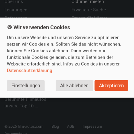
Über uns
Oldtimer mieten
Leistungen
Erweiterte Suche
Referenzen
Fragen für Mieter
Kundenmeinungen
Service
🍪 Wir verwenden Cookies
Um unsere Website und unseren Service zu optimieren
Vermieten
Hilfe
setzen wir Cookies ein. Sollten Sie das nicht wünschen,
können Sie Cookies ablehnen. Dann werden nur
Oldtimer anmelden
Häufige Fragen (FAQ)
funktionale Cookies geladen, die zum Betreiben der
Fotos senden
So funktioniert's
Webseite erforderlich sind. Infos zu Cookies in unserer
Fragen für Vermieter
Kontakt
Datenschutzerklärung
.
Inserat verwalten
Einstellungen
Alle ablehnen
Akzeptieren
SPECIAL
Berühmte Filmautos –
unsere Top 10 ...
© 2026 film-autos.com
Blog
AGB
Impressum
Datenschutz