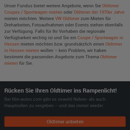
Unser Fundus bietet weitere Angebote, wenn Sie
Oldtimer
Coupes / Sportwagen mieten
oder
Oldtimer der 1970er Jahre
mieten möchten. Weitere
VW Oldtimer
zum Mieten für
Dreharbeiten, Fotoaufnahmen oder Events stehen ebenfalls
zur Verfügung. Falls für Ihr Vorhaben die regionale
Verfügbarkeit wichtig ist und Sie ein
Coupe / Sportwagen in
Hessen
mieten möchten bzw. grundsätzlich einen
Oldtimer
in Hessen mieten
wollen – kein Problem, wir haben
bestimmt die passenden Angebote zum Thema
Oldtimer
mieten
für Sie.
Rücken Sie Ihren Oldtimer ins Rampenlicht!
Bei film-autos.com gibt es sowohl Neben- als auch
Hauptrollen zu vergeben – und das immer wieder.
Oldtimer anbieten