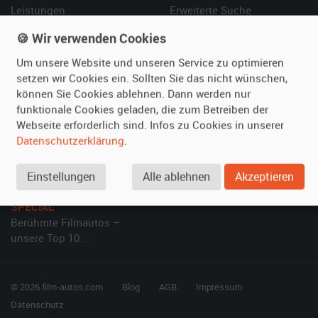
Leistungen
Erweiterte Suche
Referenzen
Fragen für Mieter
🍪 Wir verwenden Cookies
Kundenmeinungen
Service
Um unsere Website und unseren Service zu optimieren
setzen wir Cookies ein. Sollten Sie das nicht wünschen,
Vermieten
Hilfe
können Sie Cookies ablehnen. Dann werden nur
funktionale Cookies geladen, die zum Betreiben der
Oldtimer anmelden
Häufige Fragen (FAQ)
Webseite erforderlich sind. Infos zu Cookies in unserer
Fotos senden
So funktioniert's
Datenschutzerklärung
.
Fragen für Vermieter
Kontakt
Inserat verwalten
Einstellungen
Alle ablehnen
Akzeptieren
SPECIAL
Berühmte Filmautos –
unsere Top 10 ...
© 2026 film-autos.com
Blog
AGB
Impressum
Datenschutz