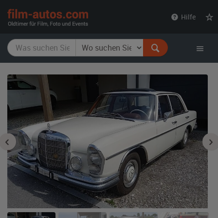
film-
Hilfe
autos.com