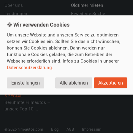
Über uns
Oldtimer mieten
Leistungen
Erweiterte Suche
Referenzen
Fragen für Mieter
🍪 Wir verwenden Cookies
Kundenmeinungen
Service
Um unsere Website und unseren Service zu optimieren
setzen wir Cookies ein. Sollten Sie das nicht wünschen,
Vermieten
Hilfe
können Sie Cookies ablehnen. Dann werden nur
funktionale Cookies geladen, die zum Betreiben der
Oldtimer anmelden
Häufige Fragen (FAQ)
Webseite erforderlich sind. Infos zu Cookies in unserer
Fotos senden
So funktioniert's
Datenschutzerklärung
.
Fragen für Vermieter
Kontakt
Inserat verwalten
Einstellungen
Alle ablehnen
Akzeptieren
SPECIAL
Berühmte Filmautos –
unsere Top 10 ...
© 2026 film-autos.com
Blog
AGB
Impressum