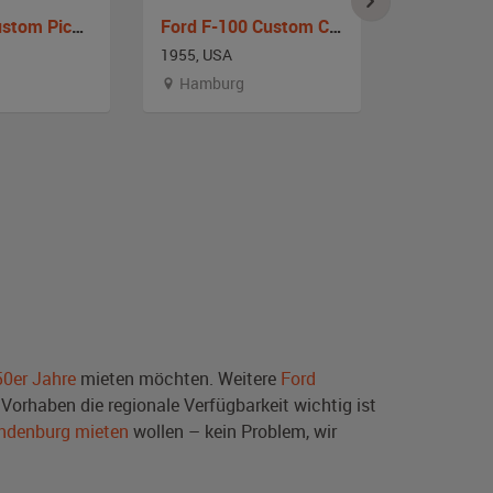
Ford F-1 Custom Pickup
Ford F-100 Custom Cab Pickup
Ford F-10
1955, USA
1956, USA
Hamburg
Hambur
50er Jahre
mieten möchten. Weitere
Ford
Vorhaben die regionale Verfügbarkeit wichtig ist
andenburg mieten
wollen – kein Problem, wir