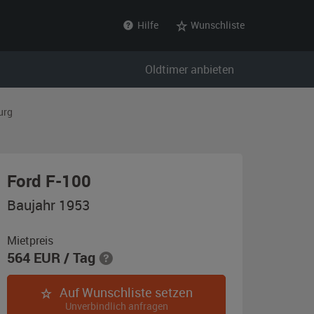
Hilfe
Wunschliste
Oldtimer anbieten
urg
,
Ford F-100
Baujahr
Baujahr 1953
1953,
elfenbeinweiß
Mietpreis
564
EUR
/ Tag
Auf Wunschliste setzen
Unverbindlich anfragen