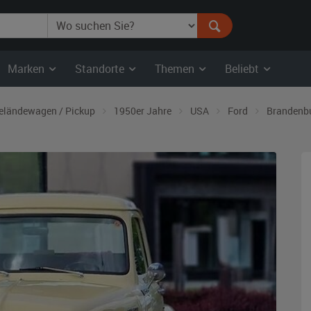
Marken
Standorte
Themen
Beliebt
eländewagen / Pickup
1950er Jahre
USA
Ford
Brandenb