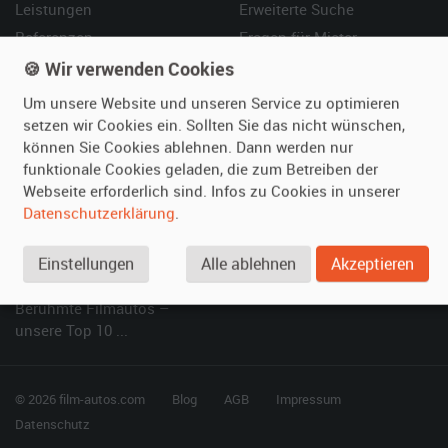
Leistungen
Erweiterte Suche
Referenzen
Fragen für Mieter
Kundenmeinungen
Service
🍪 Wir verwenden Cookies
Um unsere Website und unseren Service zu optimieren
Vermieten
Hilfe
setzen wir Cookies ein. Sollten Sie das nicht wünschen,
können Sie Cookies ablehnen. Dann werden nur
Oldtimer anmelden
Häufige Fragen (FAQ)
funktionale Cookies geladen, die zum Betreiben der
Fotos senden
So funktioniert's
Webseite erforderlich sind. Infos zu Cookies in unserer
Fragen für Vermieter
Kontakt
Datenschutzerklärung
.
Inserat verwalten
Einstellungen
Alle ablehnen
Akzeptieren
SPECIAL
Berühmte Filmautos –
unsere Top 10 ...
© 2026 film-autos.com
Blog
AGB
Impressum
Datenschutz