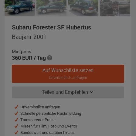
,
Subaru Forester SF Hubertus
Baujahr
Baujahr 2001
2001,
grün-
Mietpreis
metallic
360
EUR
/ Tag
Auf Wunschliste setzen
Unverbindlich anfragen
Teilen und Empfehlen
Unverbindlich anfragen
Schnelle persönliche Rückmeldung
Transparente Preise
Mieten für Film, Foto und Events
Bundesweit und darüber hinaus