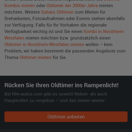
Kombis mieten
oder
Oldtimer der 2000er Jahre
mieten
möchten. Weitere
Subaru Oldtimer
zum Mieten für
Dreharbeiten, Fotoaufnahmen oder Events stehen ebenfalls
zur Verfügung. Falls für Ihr Vorhaben die regionale
Verfügbarkeit wichtig ist und Sie einen
Kombi in Nordrhein-
Westfalen
mieten möchten bzw. grundsätzlich einen
Oldtimer in Nordrhein-Westfalen mieten
wollen – kein
Problem, wir haben bestimmt die passenden Angebote zum
Thema
Oldtimer mieten
für Sie.
Rücken Sie Ihren Oldtimer ins Rampenlicht!
Bei film-autos.com gibt es sowohl Neben- als auch
Hauptrollen zu vergeben – und das immer wieder.
Oldtimer anbieten