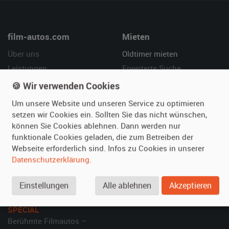
film-autos.com
Mieten
Über uns
Oldtimer mieten
Leistungen
Erweiterte Suche
Referenzen
Fragen für Mieter
🍪 Wir verwenden Cookies
Kundenmeinungen
Service
Um unsere Website und unseren Service zu optimieren
setzen wir Cookies ein. Sollten Sie das nicht wünschen,
Vermieten
Hilfe
können Sie Cookies ablehnen. Dann werden nur
funktionale Cookies geladen, die zum Betreiben der
Oldtimer anmelden
Häufige Fragen (FAQ)
Webseite erforderlich sind. Infos zu Cookies in unserer
Fotos senden
So funktioniert's
Datenschutzerklärung
.
Fragen für Vermieter
Kontakt
Inserat verwalten
Einstellungen
Alle ablehnen
Akzeptieren
SPECIAL
Berühmte Filmautos –