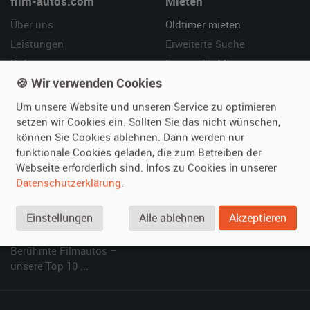
film-autos.com
Mieten
Über uns
Oldtimer mieten
Leistungen
Erweiterte Suche
Referenzen
Fragen für Mieter
🍪 Wir verwenden Cookies
Kundenmeinungen
Service
Um unsere Website und unseren Service zu optimieren
Vermieten
Hilfe
setzen wir Cookies ein. Sollten Sie das nicht wünschen,
können Sie Cookies ablehnen. Dann werden nur
Oldtimer anmelden
Häufige Fragen (FAQ)
funktionale Cookies geladen, die zum Betreiben der
Fotos senden
So funktioniert's
Webseite erforderlich sind. Infos zu Cookies in unserer
Fragen für Vermieter
Kontakt
Datenschutzerklärung
.
Inserat verwalten
Einstellungen
Alle ablehnen
Akzeptieren
SPECIAL
Berühmte Filmautos –
unsere Top 10 ...