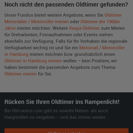
Noch nicht den passenden Oldtimer gefunden?
Unser Fundus bietet weitere Angebote, wenn Sie
Oldtimer
Motorräder / Motorroller mieten
oder
Oldtimer der 1960er
Jahre
mieten möchten. Weitere
Vespa Oldtimer
zum Mieten
für Dreharbeiten, Fotoaufnahmen oder Events stehen
ebenfalls zur Verfügung. Falls für Ihr Vorhaben die regionale
Verfügbarkeit wichtig ist und Sie ein
Motorrad / Motorroller
in Hamburg
mieten möchten bzw. grundsätzlich einen
Oldtimer in Hamburg mieten
wollen – kein Problem, wir
haben bestimmt die passenden Angebote zum Thema
Oldtimer mieten
für Sie.
Rücken Sie Ihren Oldtimer ins Rampenlicht!
Bei film-autos.com gibt es sowohl Neben- als auch
Hauptrollen zu vergeben – und das immer wieder.