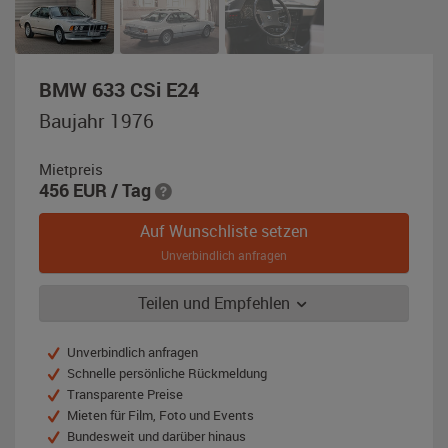
,
BMW 633 CSi E24
Baujahr
Baujahr 1976
1976,
silber-
Mietpreis
metallic
456
EUR
/ Tag
Auf Wunschliste setzen
Unverbindlich anfragen
Teilen und Empfehlen
Unverbindlich anfragen
Schnelle persönliche Rückmeldung
Transparente Preise
Mieten für Film, Foto und Events
Bundesweit und darüber hinaus