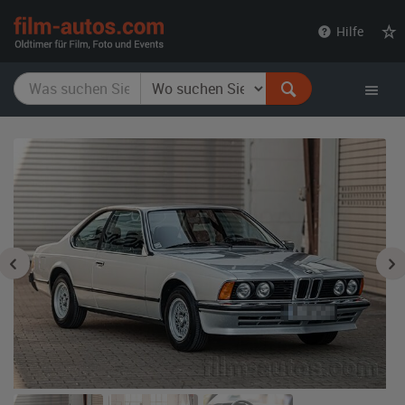
film-
Hilfe
autos.com