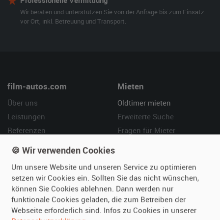
Professionelle Vermittlung
Wir beraten und unterstützen Sie von der Anfrage bis zum Einsatz
vor Ort, inkl. Betreuung und Transport.
film-autos.com
Mieten
Über uns
Oldtimer mieten
Leistungen
Erweiterte Suche
Referenzen
Fragen für Mieter
Kundenmeinungen
Service
🍪 Wir verwenden Cookies
Um unsere Website und unseren Service zu optimieren
Vermieten
Hilfe
setzen wir Cookies ein. Sollten Sie das nicht wünschen,
Oldtimer anmelden
Häufige Fragen (FAQ)
können Sie Cookies ablehnen. Dann werden nur
funktionale Cookies geladen, die zum Betreiben der
Fotos senden
So funktioniert's
Webseite erforderlich sind. Infos zu Cookies in unserer
Fragen für Vermieter
Kontakt