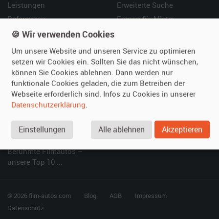
Leistungen
Erweiterte Suche
Referenzen
Fragen für Mieter
Kundenmeinungen
Service
🍪 Wir verwenden Cookies
Um unsere Website und unseren Service zu optimieren
Vermieten
Hilfe
setzen wir Cookies ein. Sollten Sie das nicht wünschen,
können Sie Cookies ablehnen. Dann werden nur
Oldtimer anmelden
Häufige Fragen (FAQ)
funktionale Cookies geladen, die zum Betreiben der
Fotos senden
So funktioniert's
Webseite erforderlich sind. Infos zu Cookies in unserer
Fragen für Vermieter
Kontakt
Datenschutzerklärung
.
Inserat verwalten
Einstellungen
Alle ablehnen
Akzeptieren
SPECIAL
Berühmte Filmautos –
unsere Top 10 ...
© 2026 film-autos.com
Blog
AGB
Impressum
Datenschutz