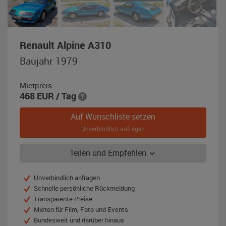
,
Renault Alpine A310
Baujahr
Baujahr 1979
1979,
blau-
Mietpreis
metallic
468
EUR
/ Tag
Auf Wunschliste setzen
Unverbindlich anfragen
Teilen und Empfehlen
Unverbindlich anfragen
Schnelle persönliche Rückmeldung
Transparente Preise
Mieten für Film, Foto und Events
Bundesweit und darüber hinaus