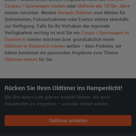
Coupes / Sportwagen mieten
oder
Oldtimer der 1970er Jahre
mieten möchten. Weitere
Renault Oldtimer
zum Mieten für
Dreharbeiten, Fotoaufnahmen oder Events stehen ebenfalls
zur Verfügung. Falls für Ihr Vorhaben die regionale
Verfügbarkeit wichtig ist und Sie ein
Coupe / Sportwagen in
Österreich
mieten möchten bzw. grundsätzlich einen
Oldtimer in Österreich mieten
wollen – kein Problem, wir
haben bestimmt die passenden Angebote zum Thema
Oldtimer mieten
für Sie.
Rücken Sie Ihren Oldtimer ins Rampenlicht!
Bei film-autos.com gibt es sowohl Neben- als auch
Hauptrollen zu vergeben – und das immer wieder.
Oldtimer anbieten