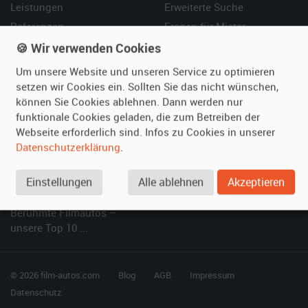
Leistungen
Erweiterte Suche
Referenzen
Fragen für Mieter
Kundenmeinungen
Service
🍪 Wir verwenden Cookies
Um unsere Website und unseren Service zu optimieren
Vermieten
Hilfe
setzen wir Cookies ein. Sollten Sie das nicht wünschen,
können Sie Cookies ablehnen. Dann werden nur
Oldtimer anmelden
Häufige Fragen (FAQ)
funktionale Cookies geladen, die zum Betreiben der
Fotos senden
So funktioniert's
Webseite erforderlich sind. Infos zu Cookies in unserer
Fragen für Vermieter
Kontakt
Datenschutzerklärung
.
Inserat verwalten
Einstellungen
Alle ablehnen
Akzeptieren
SPECIAL
Berühmte Filmautos –
unsere Top 10 ...
© 2026 film-autos.com
Blog
AGB
Impressum
Datenschutz