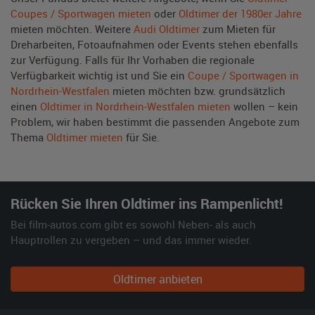
Coupes / Sportwagen mieten
oder
Oldtimer der 1980er Jahre
mieten möchten. Weitere
Audi Oldtimer
zum Mieten für
Dreharbeiten, Fotoaufnahmen oder Events stehen ebenfalls
zur Verfügung. Falls für Ihr Vorhaben die regionale
Verfügbarkeit wichtig ist und Sie ein
Coupe / Sportwagen in
Nordrhein-Westfalen
mieten möchten bzw. grundsätzlich
einen
Oldtimer in Nordrhein-Westfalen mieten
wollen – kein
Problem, wir haben bestimmt die passenden Angebote zum
Thema
Oldtimer mieten
für Sie.
Rücken Sie Ihren Oldtimer ins Rampenlicht!
Bei film-autos.com gibt es sowohl Neben- als auch
Hauptrollen zu vergeben – und das immer wieder.
Oldtimer anbieten