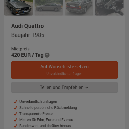
,
Audi Quattro
Baujahr
Baujahr 1985
1985,
grau-
Mietpreis
metallic
420
EUR
/ Tag
Auf Wunschliste setzen
Unverbindlich anfragen
Teilen und Empfehlen
Unverbindlich anfragen
Schnelle persönliche Rückmeldung
Transparente Preise
Mieten für Film, Foto und Events
Bundesweit und darüber hinaus