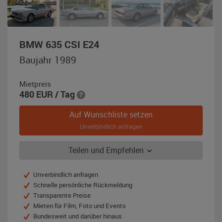
,
BMW 635 CSI E24
Baujahr
Baujahr 1989
1989,
bronzitgold-
Mietpreis
metallic
480
EUR
/ Tag
Auf Wunschliste setzen
Unverbindlich anfragen
Teilen und Empfehlen
Unverbindlich anfragen
Schnelle persönliche Rückmeldung
Transparente Preise
Mieten für Film, Foto und Events
Bundesweit und darüber hinaus