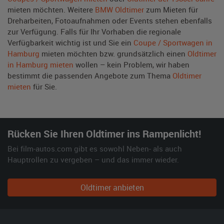
mieten möchten. Weitere
BMW Oldtimer
zum Mieten für
Dreharbeiten, Fotoaufnahmen oder Events stehen ebenfalls
zur Verfügung. Falls für Ihr Vorhaben die regionale
Verfügbarkeit wichtig ist und Sie ein
Coupe / Sportwagen in
Hamburg
mieten möchten bzw. grundsätzlich einen
Oldtimer
in Hamburg mieten
wollen – kein Problem, wir haben
bestimmt die passenden Angebote zum Thema
Oldtimer
mieten
für Sie.
Rücken Sie Ihren Oldtimer ins Rampenlicht!
Bei film-autos.com gibt es sowohl Neben- als auch
Hauptrollen zu vergeben – und das immer wieder.
Oldtimer anbieten