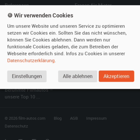
Referenzen
Fragen für Mieter
Kundenmeinungen
Service
🍪 Wir verwenden Cookies
Um unsere Website und unseren Service zu optimieren
Vermieten
Hilfe
setzen wir Cookies ein. Sollten Sie das nicht wünschen,
können Sie Cookies ablehnen. Dann werden nur
Oldtimer anmelden
Häufige Fragen (FAQ)
funktionale Cookies geladen, die zum Betreiben der
Fotos senden
So funktioniert's
Webseite erforderlich sind. Infos zu Cookies in unserer
Fragen für Vermieter
Kontakt
Datenschutzerklärung
.
Inserat verwalten
Einstellungen
Alle ablehnen
Akzeptieren
SPECIAL
Berühmte Filmautos –
unsere Top 10 ...
© 2026 film-autos.com
Blog
AGB
Impressum
Datenschutz