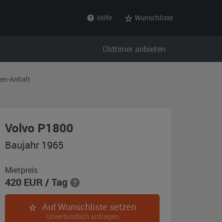
Hilfe
Wunschliste
Oldtimer anbieten
en-Anhalt
,
Volvo P1800
Baujahr
Baujahr 1965
1965,
grau
Mietpreis
420
EUR
/ Tag
Auf Wunschliste setzen
Unverbindlich anfragen