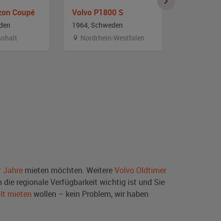
zon Coupé
Volvo P1800 S
Volvo P 1
den
1964, Schweden
1967, Schw
nhalt
Nordrhein-Westfalen
Berlin
r Jahre
mieten möchten. Weitere
Volvo Oldtimer
die regionale Verfügbarkeit wichtig ist und Sie
lt mieten
wollen – kein Problem, wir haben