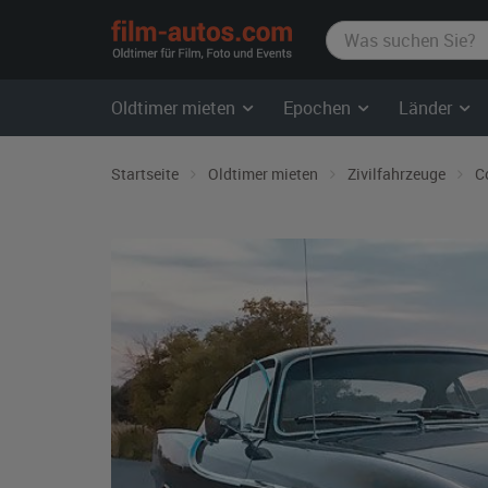
film-
autos.com
Oldtimer mieten
Epochen
Länder
Startseite
Oldtimer mieten
Zivilfahrzeuge
C