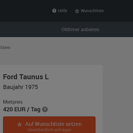
Hilfe
Wunschliste
Oldtimer anbieten
tfalen
,
Ford Taunus L
Baujahr
Baujahr 1975
1975,
orangerot
Mietpreis
420
EUR
/ Tag
Auf Wunschliste setzen
Unverbindlich anfragen