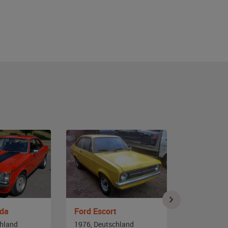
ada
Ford Escort
Ford Gran
chland
1976, Deutschland
1976, Deut