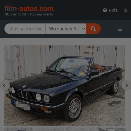
film-
Hilfe
autos.com