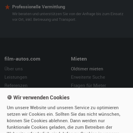
Professionelle Vermittlung
Wir beraten und unterstützen Sie von der Anfrage bis zum Einsatz
vor Ort, inkl. Betreuung und Transport.
film-autos.com
Mieten
Über uns
Oldtimer mieten
Leistungen
Erweiterte Suche
Referenzen
Fragen für Mieter
Kundenmeinungen
Service
🍪 Wir verwenden Cookies
Um unsere Website und unseren Service zu optimieren
Vermieten
Hilfe
setzen wir Cookies ein. Sollten Sie das nicht wünschen,
Oldtimer anmelden
Häufige Fragen (FAQ)
können Sie Cookies ablehnen. Dann werden nur
funktionale Cookies geladen, die zum Betreiben der
Fotos senden
So funktioniert's