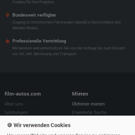
Fundus für Ihre Projekte.
Bundesweit verfügbar
Zugang zu historischen Fahrzeugen überall in Deutschland und
darüber hinaus.
Professionelle Vermittlung
Wir beraten und unterstützen Sie von der Anfrage bis zum Einsatz
vor Ort, inkl. Betreuung und Transport.
film-autos.com
Mieten
Über uns
Oldtimer mieten
Leistungen
Erweiterte Suche
Referenzen
Fragen für Mieter
🍪 Wir verwenden Cookies
Kundenmeinungen
Service