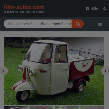
film-
Hilfe
autos.com