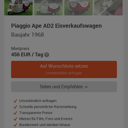
,
Piaggio Ape AD2 Eisverkaufswagen
Baujahr
Baujahr 1968
1968,
hellelfenb
Mietpreis
/
456
EUR
/ Tag
rubinrot
Auf Wunschliste setzen
Unverbindlich anfragen
Teilen und Empfehlen
Unverbindlich anfragen
Schnelle persönliche Rückmeldung
Transparente Preise
Mieten für Film, Foto und Events
Bundesweit und darüber hinaus