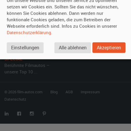
Um unsere Website und unseren Service zu optimieren
setzen wir Cookies ein. Sollten Sie das nicht wünschen,
Vermieten
Hilfe
können Sie Cookies ablehnen. Dann werden nur
Oldtimer anmelden
Häufige Fragen (FAQ)
funktionale Cookies geladen, die zum Betreiben der
Webseite erforderlich sind. Infos zu Cookies in unserer
Fotos senden
So funktioniert's
Datenschutzerklärung
.
Fragen für Vermieter
Kontakt
Inserat verwalten
Einstellungen
Alle ablehnen
Akzeptieren
SPECIAL
Berühmte Filmautos –
unsere Top 10 ...
© 2026 film-autos.com
Blog
AGB
Impressum
Datenschutz