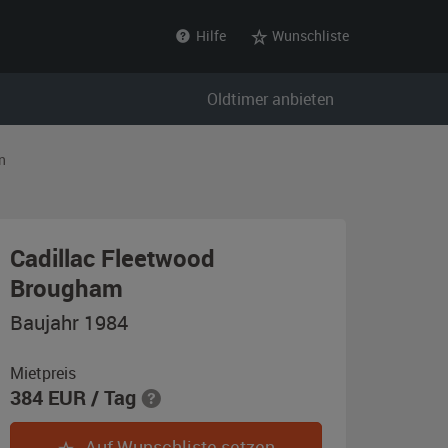
Hilfe
Wunschliste
Oldtimer anbieten
n
Cadillac Fleetwood
,
Brougham
Baujahr
Baujahr 1984
1984,
dunkelblau-
Mietpreis
384
EUR
/ Tag
metallic
Auf Wunschliste setzen