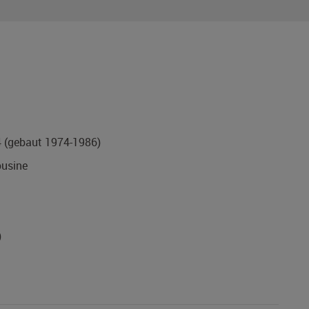
4
(gebaut 1974-1986)
usine
)