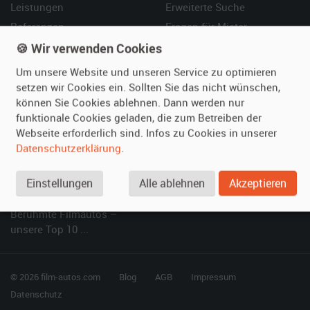
Leistungen
Erweiterte Suche
Referenzen
Fragen für Mieter
Kundenmeinungen
Service
🍪 Wir verwenden Cookies
Um unsere Website und unseren Service zu optimieren
Vermieten
Hilfe
setzen wir Cookies ein. Sollten Sie das nicht wünschen,
können Sie Cookies ablehnen. Dann werden nur
Oldtimer anmelden
Häufige Fragen (FAQ)
funktionale Cookies geladen, die zum Betreiben der
Fotos senden
So funktioniert's
Webseite erforderlich sind. Infos zu Cookies in unserer
Fragen für Vermieter
Kontakt
Datenschutzerklärung
.
Inserat verwalten
Einstellungen
Alle ablehnen
Akzeptieren
SPECIAL
Berühmte Filmautos –
unsere Top 10 ...
© 2026 film-autos.com
Blog
AGB
Impressum
Datenschutz