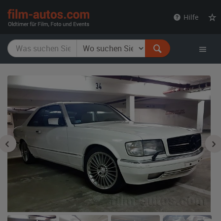
film-
Hilfe
autos.com