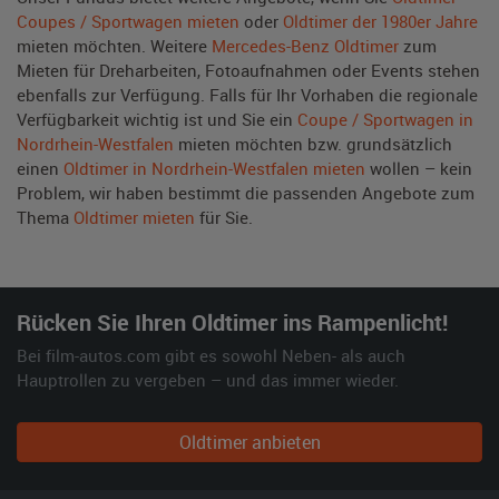
Coupes / Sportwagen mieten
oder
Oldtimer der 1980er Jahre
mieten möchten. Weitere
Mercedes-Benz Oldtimer
zum
Mieten für Dreharbeiten, Fotoaufnahmen oder Events stehen
ebenfalls zur Verfügung. Falls für Ihr Vorhaben die regionale
Verfügbarkeit wichtig ist und Sie ein
Coupe / Sportwagen in
Nordrhein-Westfalen
mieten möchten bzw. grundsätzlich
einen
Oldtimer in Nordrhein-Westfalen mieten
wollen – kein
Problem, wir haben bestimmt die passenden Angebote zum
Thema
Oldtimer mieten
für Sie.
Rücken Sie Ihren Oldtimer ins Rampenlicht!
Bei film-autos.com gibt es sowohl Neben- als auch
Hauptrollen zu vergeben – und das immer wieder.
Oldtimer anbieten