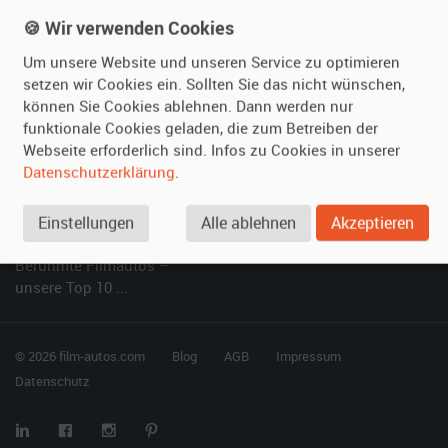
Kundenmeinungen
Service
🍪 Wir verwenden Cookies
Um unsere Website und unseren Service zu optimieren
Vermieten
Hilfe
setzen wir Cookies ein. Sollten Sie das nicht wünschen,
können Sie Cookies ablehnen. Dann werden nur
Oldtimer anmelden
Häufige Fragen (FAQ)
funktionale Cookies geladen, die zum Betreiben der
Fotos senden
So funktioniert's
Webseite erforderlich sind. Infos zu Cookies in unserer
Fragen für Vermieter
Kontakt
Datenschutzerklärung
.
Inserat verwalten
Einstellungen
Alle ablehnen
Akzeptieren
SPECIAL
Berühmte Filmautos –
unsere Top 10 ...
© 2026 film-autos.com
Blog
AGB
Impressum
Datenschutz