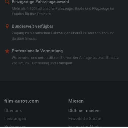
Einzigartige Fahrzeugauswahl
Mehr als 4.300 historische Fahrzeuge, Boote und Flugzeuge im
Fundus für Ihre Projekte.
Bundesweit verfügbar
Zugang zu historischen Fahrzeugen überall in Deutschland und
darüber hinaus.
Professionelle Vermittlung
Wir beraten und unterstützen Sie von der Anfrage bis zum Einsatz
vor Ort, inkl. Betreuung und Transport.
film-autos.com
Mieten
Über uns
Oldtimer mieten
Leistungen
Erweiterte Suche
Referenzen
Fragen für Mieter