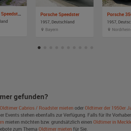
Porsche 356 Speedster Replica
Porsche Speedster
land
1957, Deutschland
1957, Deuts
Bayern
Nordrhein
imer gefunden?
Oldtimer Cabrios / Roadster mieten
oder
Oldtimer der 1950er J
Events stehen ebenfalls zur Verfügung. Falls für Ihr Vorhaben 
rn
mieten möchten bzw. grundsätzlich einen
Oldtimer in Meck
ngebote zum Thema
Oldtimer mieten
für Sie.