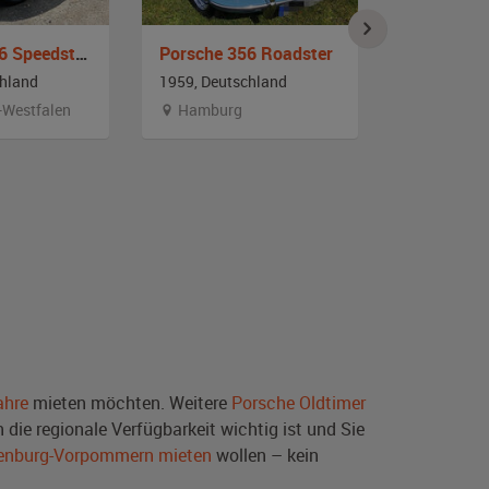
Porsche 356 Speedster GT
Porsche 356 Roadster
chland
1959, Deutschland
1955, Deut
-Westfalen
Hamburg
Bayern
ahre
mieten möchten. Weitere
Porsche Oldtimer
die regionale Verfügbarkeit wichtig ist und Sie
lenburg-Vorpommern mieten
wollen – kein