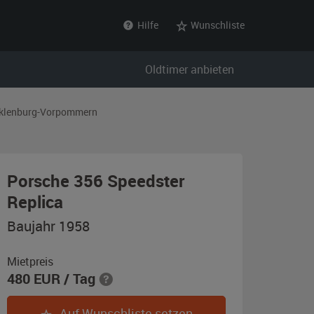
Hilfe
Wunschliste
Oldtimer anbieten
klenburg-Vorpommern
Porsche 356 Speedster
,
Replica
Baujahr
Baujahr 1958
1958,
grau
Mietpreis
480
EUR
/ Tag
Auf Wunschliste setzen