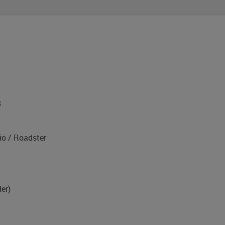
a
8
o / Roadster
er)