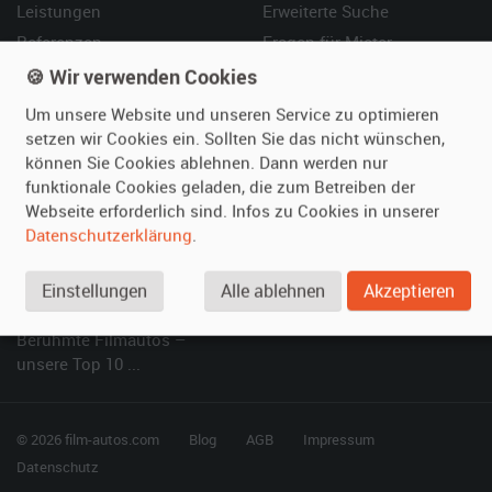
Leistungen
Erweiterte Suche
Referenzen
Fragen für Mieter
Kundenmeinungen
Service
🍪 Wir verwenden Cookies
Um unsere Website und unseren Service zu optimieren
Vermieten
Hilfe
setzen wir Cookies ein. Sollten Sie das nicht wünschen,
können Sie Cookies ablehnen. Dann werden nur
Oldtimer anmelden
Häufige Fragen (FAQ)
funktionale Cookies geladen, die zum Betreiben der
Fotos senden
So funktioniert's
Webseite erforderlich sind. Infos zu Cookies in unserer
Fragen für Vermieter
Kontakt
Datenschutzerklärung
.
Inserat verwalten
Einstellungen
Alle ablehnen
Akzeptieren
SPECIAL
Berühmte Filmautos –
unsere Top 10 ...
© 2026 film-autos.com
Blog
AGB
Impressum
Datenschutz