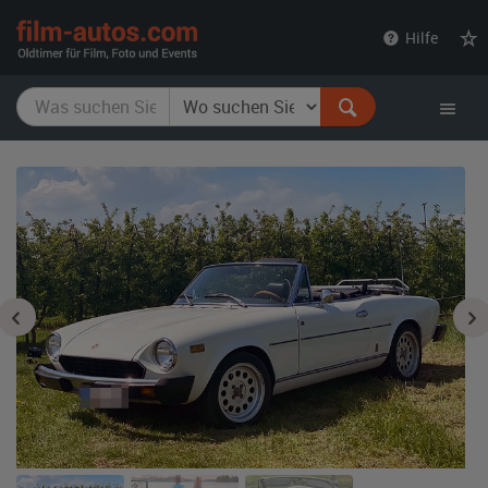
film-
Hilfe
autos.com