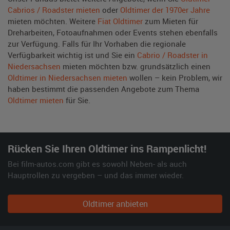
Cabrios / Roadster mieten
oder
Oldtimer der 1970er Jahre
mieten möchten. Weitere
Fiat Oldtimer
zum Mieten für
Dreharbeiten, Fotoaufnahmen oder Events stehen ebenfalls
zur Verfügung. Falls für Ihr Vorhaben die regionale
Verfügbarkeit wichtig ist und Sie ein
Cabrio / Roadster in
Niedersachsen
mieten möchten bzw. grundsätzlich einen
Oldtimer in Niedersachsen mieten
wollen – kein Problem, wir
haben bestimmt die passenden Angebote zum Thema
Oldtimer mieten
für Sie.
Rücken Sie Ihren Oldtimer ins Rampenlicht!
Bei film-autos.com gibt es sowohl Neben- als auch
Hauptrollen zu vergeben – und das immer wieder.
Oldtimer anbieten