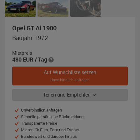
,
Opel GT Al 1900
Baujahr
Baujahr 1972
1972,
rot-
Mietpreis
metallic
480
EUR
/ Tag
Auf Wunschliste setzen
Unverbindlich anfragen
Teilen und Empfehlen
Unverbindlich anfragen
Schnelle persönliche Rückmeldung
Transparente Preise
Mieten für Film, Foto und Events
Bundesweit und darüber hinaus