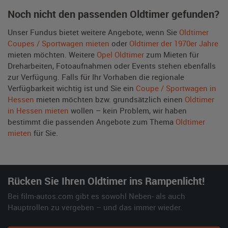
Noch nicht den passenden Oldtimer gefunden?
Unser Fundus bietet weitere Angebote, wenn Sie
Oldtimer
Coupes / Sportwagen mieten
oder
Oldtimer der 1970er Jahre
mieten möchten. Weitere
Opel Oldtimer
zum Mieten für
Dreharbeiten, Fotoaufnahmen oder Events stehen ebenfalls
zur Verfügung. Falls für Ihr Vorhaben die regionale
Verfügbarkeit wichtig ist und Sie ein
Coupe / Sportwagen in
Hessen
mieten möchten bzw. grundsätzlich einen
Oldtimer
in Hessen mieten
wollen – kein Problem, wir haben
bestimmt die passenden Angebote zum Thema
Oldtimer
mieten
für Sie.
Rücken Sie Ihren Oldtimer ins Rampenlicht!
Bei film-autos.com gibt es sowohl Neben- als auch
Hauptrollen zu vergeben – und das immer wieder.