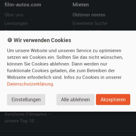
film-autos.com
Mieten
Über uns
Oldtimer mieten
Leistungen
Erweiterte Suche
Referenzen
Fragen für Mieter
🍪 Wir verwenden Cookies
Kundenmeinungen
Service
Um unsere Website und unseren Service zu optimieren
Vermieten
Hilfe
setzen wir Cookies ein. Sollten Sie das nicht wünschen,
können Sie Cookies ablehnen. Dann werden nur
Oldtimer anmelden
Häufige Fragen (FAQ)
funktionale Cookies geladen, die zum Betreiben der
Fotos senden
So funktioniert's
Webseite erforderlich sind. Infos zu Cookies in unserer
Fragen für Vermieter
Kontakt
Datenschutzerklärung
.
Inserat verwalten
Einstellungen
Alle ablehnen
Akzeptieren
SPECIAL
Berühmte Filmautos –
unsere Top 10 ...