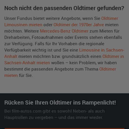
Noch nicht den passenden Oldtimer gefunden?
Unser Fundus bietet weitere Angebote, wenn Sie
Oldtimer
Limousinen mieten
oder
Oldtimer der 1970er Jahre
mieten
möchten. Weitere
Mercedes-Benz Oldtimer
zum Mieten für
Dreharbeiten, Fotoaufnahmen oder Events stehen ebenfalls
zur Verfügung. Falls für Ihr Vorhaben die regionale
Verfügbarkeit wichtig ist und Sie eine
Limousine in Sachsen-
Anhalt
mieten möchten bzw. grundsätzlich einen
Oldtimer in
Sachsen-Anhalt mieten
wollen – kein Problem, wir haben
bestimmt die passenden Angebote zum Thema
Oldtimer
mieten
für Sie.
Rücken Sie Ihren Oldtimer ins Rampenlicht!
Bei film-autos.com gibt es sowohl Neben- als auch
Hauptrollen zu vergeben – und das immer wieder.