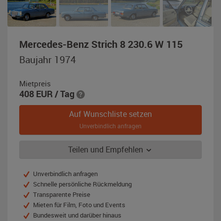
,
Mercedes-Benz Strich 8 230.6 W 115
Baujahr
Baujahr 1974
1974,
taubenbl
Mietpreis
metallic
408
EUR
/ Tag
(MB
906)
Auf Wunschliste setzen
Unverbindlich anfragen
Teilen und Empfehlen
Unverbindlich anfragen
Schnelle persönliche Rückmeldung
Transparente Preise
Mieten für Film, Foto und Events
Bundesweit und darüber hinaus