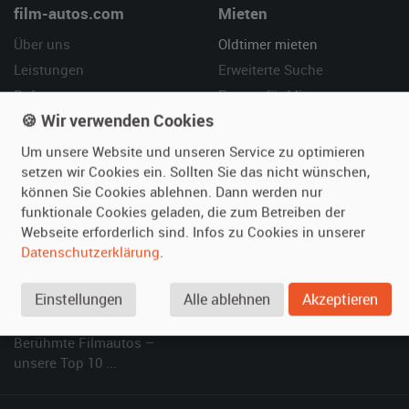
film-autos.com
Mieten
Über uns
Oldtimer mieten
Leistungen
Erweiterte Suche
Referenzen
Fragen für Mieter
🍪 Wir verwenden Cookies
Kundenmeinungen
Service
Um unsere Website und unseren Service zu optimieren
Vermieten
Hilfe
setzen wir Cookies ein. Sollten Sie das nicht wünschen,
können Sie Cookies ablehnen. Dann werden nur
Oldtimer anmelden
Häufige Fragen (FAQ)
funktionale Cookies geladen, die zum Betreiben der
Fotos senden
So funktioniert's
Webseite erforderlich sind. Infos zu Cookies in unserer
Fragen für Vermieter
Kontakt
Datenschutzerklärung
.
Inserat verwalten
Einstellungen
Alle ablehnen
Akzeptieren
SPECIAL
Berühmte Filmautos –
unsere Top 10 ...