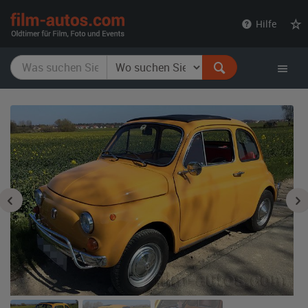
film-
Hilfe
autos.com