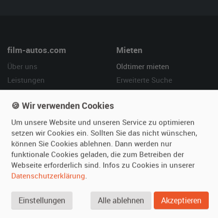
film-autos.com
Mieten
Über uns
Oldtimer mieten
Leistungen
Erweiterte Suche
Referenzen
Fragen für Mieter
🍪 Wir verwenden Cookies
Kundenmeinungen
Service
Um unsere Website und unseren Service zu optimieren
Vermieten
Hilfe
setzen wir Cookies ein. Sollten Sie das nicht wünschen,
können Sie Cookies ablehnen. Dann werden nur
Oldtimer anmelden
Häufige Fragen (FAQ)
funktionale Cookies geladen, die zum Betreiben der
Fotos senden
So funktioniert's
Webseite erforderlich sind. Infos zu Cookies in unserer
Datenschutzerklärung
.
Fragen für Vermieter
Kontakt
Inserat verwalten
Einstellungen
Alle ablehnen
Akzeptieren
SPECIAL