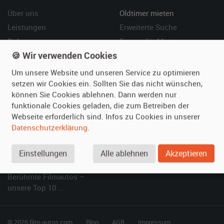
Über uns
Oldtimer mieten
Leistungen
Erweiterte Suche
Referenzen
Fragen für Mieter
🍪 Wir verwenden Cookies
Kundenmeinungen
Service
Um unsere Website und unseren Service zu optimieren
Vermieten
Hilfe
setzen wir Cookies ein. Sollten Sie das nicht wünschen,
können Sie Cookies ablehnen. Dann werden nur
Oldtimer anmelden
Häufige Fragen (FAQ)
funktionale Cookies geladen, die zum Betreiben der
Fotos senden
So funktioniert's
Webseite erforderlich sind. Infos zu Cookies in unserer
Fragen für Vermieter
Kontakt
Datenschutzerklärung
.
Inserat verwalten
Einstellungen
Alle ablehnen
Akzeptieren
SPECIAL
Berühmte Filmautos –
unsere Top 10 ...
© 2026 film-autos.com
Blog
AGB
Impressum