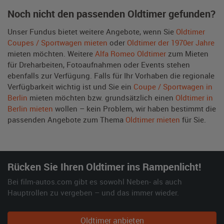
Noch nicht den passenden Oldtimer gefunden?
Unser Fundus bietet weitere Angebote, wenn Sie
Oldtimer
Coupes / Sportwagen mieten
oder
Oldtimer der 1970er Jahre
mieten möchten. Weitere
Alfa Romeo Oldtimer
zum Mieten
für Dreharbeiten, Fotoaufnahmen oder Events stehen
ebenfalls zur Verfügung. Falls für Ihr Vorhaben die regionale
Verfügbarkeit wichtig ist und Sie ein
Coupe / Sportwagen in
Berlin
mieten möchten bzw. grundsätzlich einen
Oldtimer in
Berlin mieten
wollen – kein Problem, wir haben bestimmt die
passenden Angebote zum Thema
Oldtimer mieten
für Sie.
Rücken Sie Ihren Oldtimer ins Rampenlicht!
Bei film-autos.com gibt es sowohl Neben- als auch
Hauptrollen zu vergeben – und das immer wieder.
Oldtimer anbieten