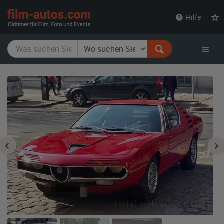
film-
Hilfe
autos.com