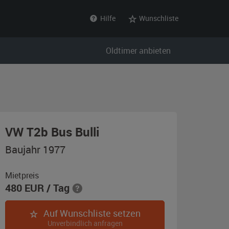
Hilfe
Wunschliste
Oldtimer anbieten
,
VW T2b Bus Bulli
Baujahr
Baujahr 1977
1977,
blau
Mietpreis
480
EUR
/ Tag
/
weiß
Auf Wunschliste setzen
Unverbindlich anfragen