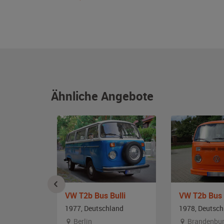
Ähnliche Angebote
amba
VW T2b Bus Bulli
VW T2b Bus 
and
1977, Deutschland
1978, Deutsch
en
Berlin
Brandenbu