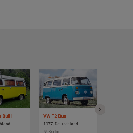
 Bulli
VW T2 Bus
VW T2 Bus
chland
1977, Deutschland
1978, Deut
Berlin
Hambur