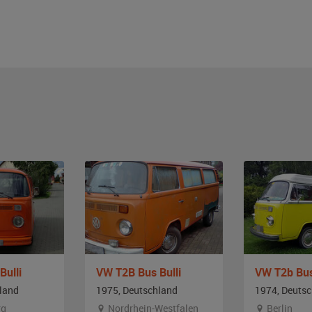
Bulli
VW T2B Bus Bulli
VW T2b Bus
land
1975, Deutschland
1974, Deuts
rg
Nordrhein-Westfalen
Berlin