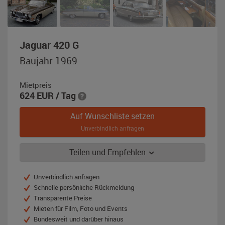
,
Jaguar 420 G
Baujahr
Baujahr 1969
1969,
beige
Mietpreis
/
624
EUR
/ Tag
braun
(Sable
Auf Wunschliste setzen
over
Unverbindlich anfragen
fawn)
Teilen und Empfehlen
Unverbindlich anfragen
Schnelle persönliche Rückmeldung
Transparente Preise
Mieten für Film, Foto und Events
Bundesweit und darüber hinaus