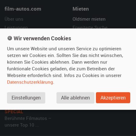
film-autos.com
Mieten
Über uns
Oldtimer mieten
Leistungen
Erweiterte Suche
Referenzen
Fragen für Mieter
🍪 Wir verwenden Cookies
Kundenmeinungen
Service
Um unsere Website und unseren Service zu optimieren
setzen wir Cookies ein. Sollten Sie das nicht wünschen,
Vermieten
Hilfe
können Sie Cookies ablehnen. Dann werden nur
funktionale Cookies geladen, die zum Betreiben der
Oldtimer anmelden
Häufige Fragen (FAQ)
Webseite erforderlich sind. Infos zu Cookies in unserer
Fotos senden
So funktioniert's
Datenschutzerklärung
.
Fragen für Vermieter
Kontakt
Inserat verwalten
Einstellungen
Alle ablehnen
Akzeptieren
SPECIAL
Berühmte Filmautos –
unsere Top 10 ...