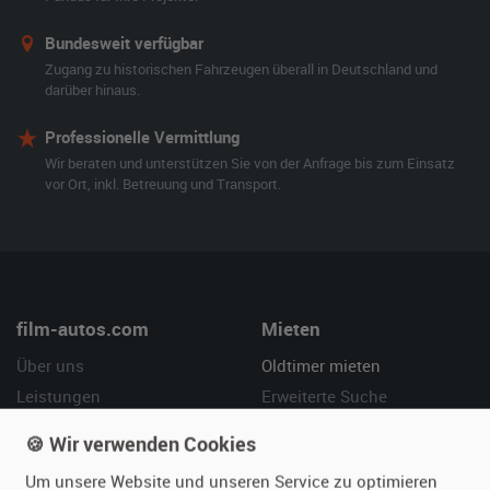
Bundesweit verfügbar
Zugang zu historischen Fahrzeugen überall in Deutschland und
darüber hinaus.
Professionelle Vermittlung
Wir beraten und unterstützen Sie von der Anfrage bis zum Einsatz
vor Ort, inkl. Betreuung und Transport.
film-autos.com
Mieten
Über uns
Oldtimer mieten
Leistungen
Erweiterte Suche
Referenzen
Fragen für Mieter
🍪 Wir verwenden Cookies
Kundenmeinungen
Service
Um unsere Website und unseren Service zu optimieren