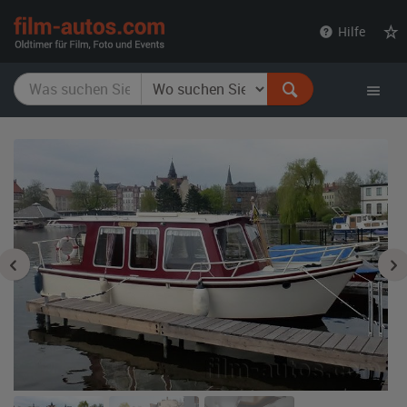
film-
Hilfe
autos.com