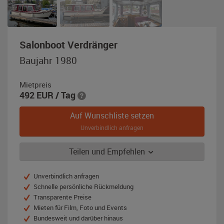
,
Salonboot Verdränger
Baujahr
Baujahr 1980
1980,
elfenbeinweiß
Mietpreis
/
492
EUR
/ Tag
bordeauxrot
Auf Wunschliste setzen
Unverbindlich anfragen
Teilen und Empfehlen
Unverbindlich anfragen
Schnelle persönliche Rückmeldung
Transparente Preise
Mieten für Film, Foto und Events
Bundesweit und darüber hinaus