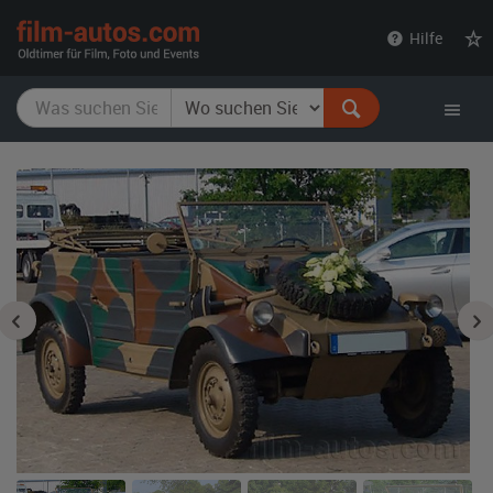
film-
Hilfe
autos.com