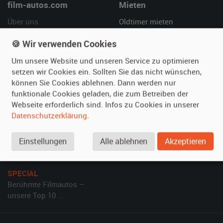
film-autos.com
Mieten
Über uns
Oldtimer mieten
Leistungen
Erweiterte Suche
🍪 Wir verwenden Cookies
Referenzen
Fragen für Mieter
Um unsere Website und unseren Service zu optimieren
Kundenmeinungen
Service
setzen wir Cookies ein. Sollten Sie das nicht wünschen,
können Sie Cookies ablehnen. Dann werden nur
Vermieten
Hilfe
funktionale Cookies geladen, die zum Betreiben der
Webseite erforderlich sind. Infos zu Cookies in unserer
Oldtimer anmelden
Häufige Fragen (FAQ)
Datenschutzerklärung
.
Fotos senden
So funktioniert's
Fragen für Vermieter
Kontakt
Einstellungen
Alle ablehnen
Akzeptieren
Inserat verwalten
SPECIAL
Berühmte Filmautos –
unsere Top 10 ...