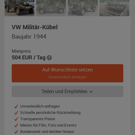
,
VW Militär-Kübel
Baujahr
Baujahr 1944
1944,
beige
Mietpreis
/
504
EUR
/ Tag
grün
/
Auf Wunschliste setzen
grau
Unverbindlich anfragen
(Tarnfarben)
Teilen und Empfehlen
Unverbindlich anfragen
Schnelle persönliche Rückmeldung
Transparente Preise
Mieten für Film, Foto und Events
Bundesweit und darüber hinaus