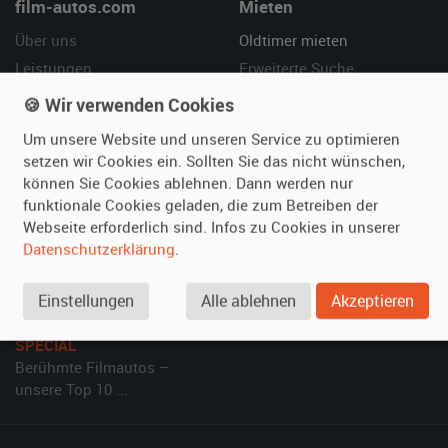
film-autos.com
Mieten
Über uns
Oldtimer mieten
Leistungen
Erweiterte Suche
Referenzen
Fragen für Mieter
🍪 Wir verwenden Cookies
Kundenmeinungen
Service
Um unsere Website und unseren Service zu optimieren
setzen wir Cookies ein. Sollten Sie das nicht wünschen,
Vermieten
Hilfe
können Sie Cookies ablehnen. Dann werden nur
funktionale Cookies geladen, die zum Betreiben der
Oldtimer anmelden
Häufige Fragen (FAQ)
Webseite erforderlich sind. Infos zu Cookies in unserer
Fotos senden
So funktioniert's
Datenschutzerklärung
.
Fragen für Vermieter
Kontakt
Inserat verwalten
Einstellungen
Alle ablehnen
Akzeptieren
SPECIAL
Berühmte Filmautos –
unsere Top 10 ...