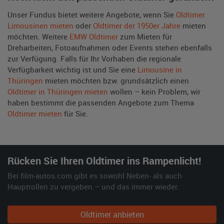
Unser Fundus bietet weitere Angebote, wenn Sie
Oldtimer
Limousinen mieten
oder
Oldtimer der 1950er Jahre
mieten
möchten. Weitere
EMW Oldtimer
zum Mieten für
Dreharbeiten, Fotoaufnahmen oder Events stehen ebenfalls
zur Verfügung. Falls für Ihr Vorhaben die regionale
Verfügbarkeit wichtig ist und Sie eine
Limousine in
Thüringen
mieten möchten bzw. grundsätzlich einen
Oldtimer in Thüringen mieten
wollen – kein Problem, wir
haben bestimmt die passenden Angebote zum Thema
Oldtimer mieten
für Sie.
Rücken Sie Ihren Oldtimer ins Rampenlicht!
Bei film-autos.com gibt es sowohl Neben- als auch
Hauptrollen zu vergeben – und das immer wieder.
Oldtimer anbieten