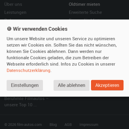
Über uns
Oldtimer mieten
Leistungen
Erweiterte Suche
Referenzen
Fragen für Mieter
🍪 Wir verwenden Cookies
Kundenmeinungen
Service
Um unsere Website und unseren Service zu optimieren
Vermieten
Hilfe
setzen wir Cookies ein. Sollten Sie das nicht wünschen,
können Sie Cookies ablehnen. Dann werden nur
Oldtimer anmelden
Häufige Fragen (FAQ)
funktionale Cookies geladen, die zum Betreiben der
Fotos senden
So funktioniert's
Webseite erforderlich sind. Infos zu Cookies in unserer
Fragen für Vermieter
Kontakt
Datenschutzerklärung
.
Inserat verwalten
Einstellungen
Alle ablehnen
Akzeptieren
SPECIAL
Berühmte Filmautos –
unsere Top 10 ...
© 2026 film-autos.com
Blog
AGB
Impressum