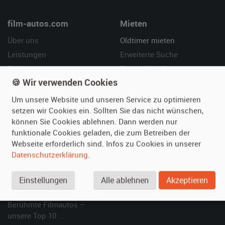
film-autos.com
Mieten
Über uns
Oldtimer mieten
Leistungen
Erweiterte Suche
Referenzen
Fragen für Mieter
🍪 Wir verwenden Cookies
Kundenmeinungen
Service
Um unsere Website und unseren Service zu optimieren
Vermieten
Hilfe
setzen wir Cookies ein. Sollten Sie das nicht wünschen,
können Sie Cookies ablehnen. Dann werden nur
Oldtimer anmelden
Häufige Fragen (FAQ)
funktionale Cookies geladen, die zum Betreiben der
Fotos senden
So funktioniert's
Webseite erforderlich sind. Infos zu Cookies in unserer
Fragen für Vermieter
Kontakt
Datenschutzerklärung
.
Inserat verwalten
Einstellungen
Alle ablehnen
Akzeptieren
SPECIAL
Berühmte Filmautos –
unsere Top 10 ...