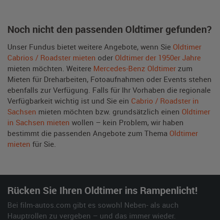
Noch nicht den passenden Oldtimer gefunden?
Unser Fundus bietet weitere Angebote, wenn Sie
Oldtimer
Cabrios / Roadster mieten
oder
Oldtimer der 1950er Jahre
mieten möchten. Weitere
Mercedes-Benz Oldtimer
zum
Mieten für Dreharbeiten, Fotoaufnahmen oder Events stehen
ebenfalls zur Verfügung. Falls für Ihr Vorhaben die regionale
Verfügbarkeit wichtig ist und Sie ein
Cabrio / Roadster in
Sachsen
mieten möchten bzw. grundsätzlich einen
Oldtimer
in Sachsen mieten
wollen – kein Problem, wir haben
bestimmt die passenden Angebote zum Thema
Oldtimer
mieten
für Sie.
Rücken Sie Ihren Oldtimer ins Rampenlicht!
Bei film-autos.com gibt es sowohl Neben- als auch
Hauptrollen zu vergeben – und das immer wieder.