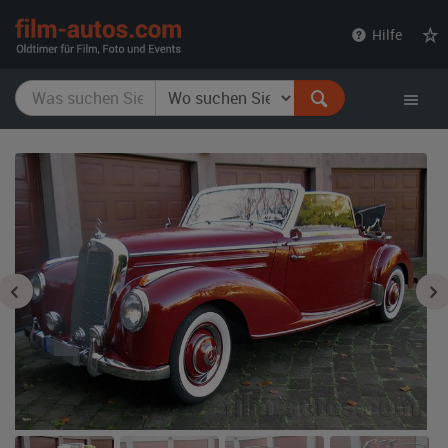
film-
Hilfe
autos.com