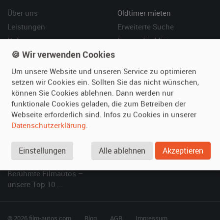
Über uns
Oldtimer mieten
Leistungen
Erweiterte Suche
Referenzen
Fragen für Mieter
🍪 Wir verwenden Cookies
Kundenmeinungen
Service
Um unsere Website und unseren Service zu optimieren
Vermieten
Hilfe
setzen wir Cookies ein. Sollten Sie das nicht wünschen,
können Sie Cookies ablehnen. Dann werden nur
Oldtimer anmelden
Häufige Fragen (FAQ)
funktionale Cookies geladen, die zum Betreiben der
Fotos senden
So funktioniert's
Webseite erforderlich sind. Infos zu Cookies in unserer
Fragen für Vermieter
Kontakt
Datenschutzerklärung
.
Inserat verwalten
Einstellungen
Alle ablehnen
Akzeptieren
SPECIAL
Berühmte Filmautos –
unsere Top 10 ...
© 2026 film-autos.com
Blog
AGB
Impressum