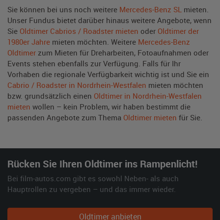
Sie können bei uns noch weitere
Mercedes-Benz SL
mieten.
Unser Fundus bietet darüber hinaus weitere Angebote, wenn
Sie
Oldtimer Cabrios / Roadster mieten
oder
Oldtimer der
1980er Jahre
mieten möchten. Weitere
Mercedes-Benz
Oldtimer
zum Mieten für Dreharbeiten, Fotoaufnahmen oder
Events stehen ebenfalls zur Verfügung. Falls für Ihr
Vorhaben die regionale Verfügbarkeit wichtig ist und Sie ein
Cabrio / Roadster in Nordrhein-Westfalen
mieten möchten
bzw. grundsätzlich einen
Oldtimer in Nordrhein-Westfalen
mieten
wollen – kein Problem, wir haben bestimmt die
passenden Angebote zum Thema
Oldtimer mieten
für Sie.
Rücken Sie Ihren Oldtimer ins Rampenlicht!
Bei film-autos.com gibt es sowohl Neben- als auch
Hauptrollen zu vergeben – und das immer wieder.
Oldtimer anbieten