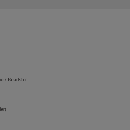
1
o / Roadster
er)