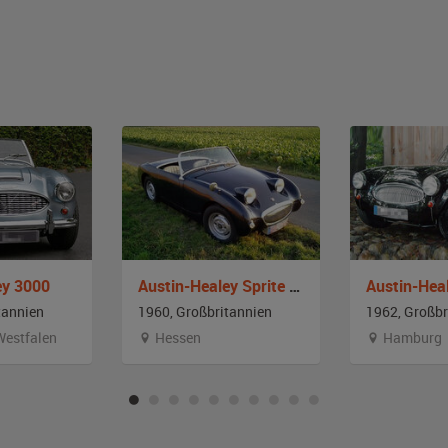
ey 3000
Austin-Healey Sprite MKI Froschauge
Austin-Hea
tannien
1960, Großbritannien
1962, Großbr
Westfalen
Hessen
Hamburg