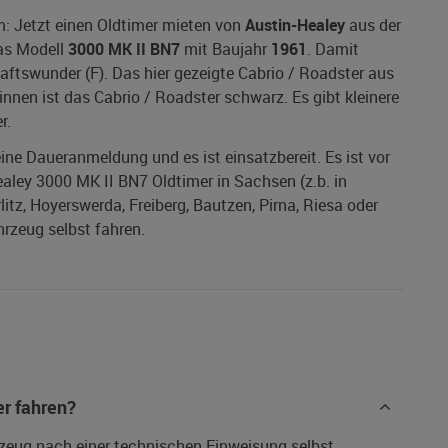
m: Jetzt einen Oldtimer mieten von
Austin-Healey
aus der
das Modell
3000 MK II BN7
mit Baujahr
1961
. Damit
haftswunder (F). Das hier gezeigte Cabrio / Roadster aus
 innen ist das Cabrio / Roadster schwarz. Es gibt kleinere
r.
 eine Daueranmeldung und es ist einsatzbereit. Es ist vor
ealey 3000 MK II BN7 Oldtimer in Sachsen (z.b. in
itz, Hoyerswerda, Freiberg, Bautzen, Pirna, Riesa oder
hrzeug selbst fahren.
r fahren?
rzeug nach einer technischen Einweisung selbst