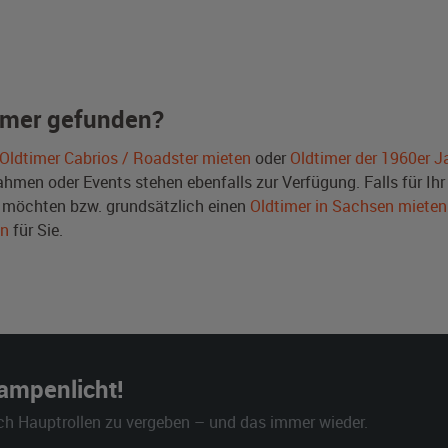
imer gefunden?
Oldtimer Cabrios / Roadster mieten
oder
Oldtimer der 1960er J
men oder Events stehen ebenfalls zur Verfügung. Falls für Ihr 
möchten bzw. grundsätzlich einen
Oldtimer in Sachsen mieten
en
für Sie.
Rampenlicht!
ch Hauptrollen zu vergeben – und das immer wieder.