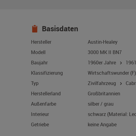
Basisdaten
Hersteller
Austin-Healey
Modell
3000 MK II BN7
Baujahr
1960er Jahre
196
Klassifizierung
Wirtschaftswunder (F)
Typ
Zivilfahrzeug
Cabri
Herstellerland
Großbritannien
Außenfarbe
silber / grau
Interieur
schwarz (Material: Led
Getriebe
keine Angabe