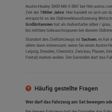
Austin-Healey 3000 MK II BN7 bei film-autos.co
Zeit der
1960er Jahre
. Hier handelt es sich um 
entspricht es der Oldtimerklassifizierung Wirtsc
Großbritannien
hat als Außenfarbe silber / grau,
bis mittlere Gebrauchsspuren bei diesem Oldtime
Standort des Zivilfahrzeugs ist
Sachsen
, es hat
allem dann interessant, wenn Sie einen Austin-H
Leipzig, Dresden, Chemnitz, Zwickau, Plauen, Görl
Freital) mieten wollen. Der Darsteller darf das Fa
Häufig gestellte Fragen
Wer darf das Fahrzeug am Set bewegen ode
Bei diesem Fahrzeug darf der Darsteller das Fah