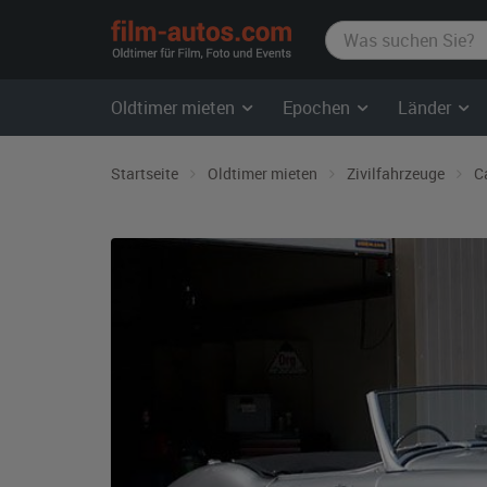
film-
autos.com
Oldtimer mieten
Epochen
Länder
Startseite
Oldtimer mieten
Zivilfahrzeuge
C