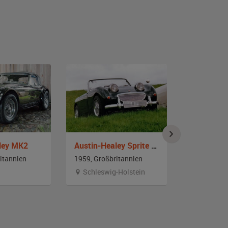
ley MK2
Austin-Healey Sprite Frogeye
itannien
1959, Großbritannien
1959, Großb
Schleswig-Holstein
Hambur