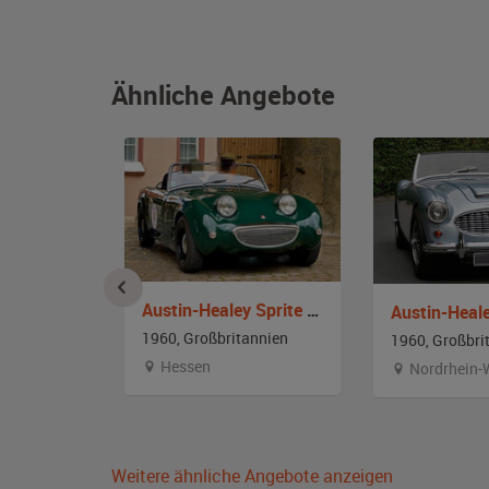
Ähnliche Angebote
Austin-Healey Sprite MK I Frogeye
Jaguar E-Type Serie 1 Cabrio
Austin-Heal
1960, Großbritannien
annien
1960, Großbri
Hessen
Nordrhein-
Weitere ähnliche Angebote anzeigen