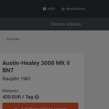
Hilfe
Wunschliste
Oldtimer anbieten
Sachsen
Austin-Healey 3000 MK II
,
BN7
Baujahr
Baujahr 1961
1961,
silber
Mietpreis
420
EUR
/ Tag
/
grau
Auf Wunschliste setzen