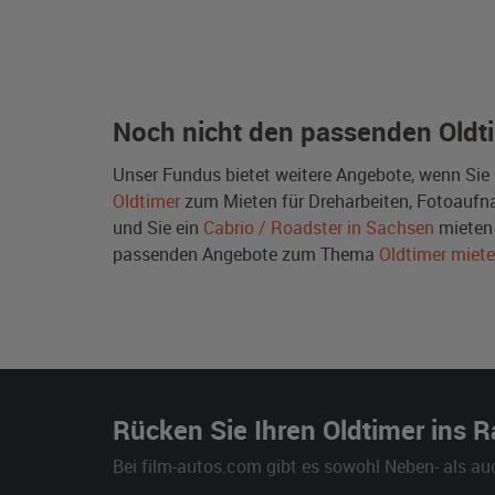
Noch nicht den passenden Oldt
Unser Fundus bietet weitere Angebote, wenn Sie
Oldtimer
zum Mieten für Dreharbeiten, Fotoaufnah
und Sie ein
Cabrio / Roadster in Sachsen
mieten 
passenden Angebote zum Thema
Oldtimer miet
Rücken Sie Ihren Oldtimer ins 
Bei film-autos.com gibt es sowohl Neben- als au