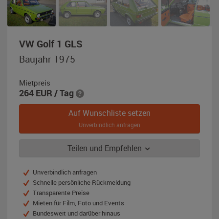
,
VW Golf 1 GLS
Baujahr
Baujahr 1975
1975,
manila
Mietpreis
grün
264
EUR
/ Tag
Auf Wunschliste setzen
Unverbindlich anfragen
Teilen und Empfehlen
Unverbindlich anfragen
Schnelle persönliche Rückmeldung
Transparente Preise
Mieten für Film, Foto und Events
Bundesweit und darüber hinaus