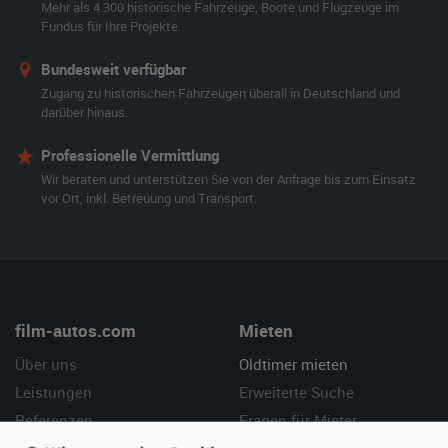
Mehr als 4.300 historische Fahrzeuge, Boote und Flugzeuge im
Fundus für Ihre Projekte.
Bundesweit verfügbar
Zugang zu historischen Fahrzeugen überall in Deutschland und
darüber hinaus.
Professionelle Vermittlung
Wir beraten und unterstützen Sie von der Anfrage bis zum Einsatz
vor Ort, inkl. Betreuung und Transport.
film-autos.com
Mieten
Über uns
Oldtimer mieten
Leistungen
Erweiterte Suche
Referenzen
Fragen für Mieter