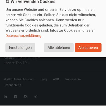
Kundenmeinungen
Service
🍪 Wir verwenden Cookies
Um unsere Website und unseren Service zu optimieren
Vermieten
Hilfe
setzen wir Cookies ein. Sollten Sie das nicht wünschen,
können Sie Cookies ablehnen. Dann werden nur
Oldtimer anmelden
Häufige Fragen (FAQ)
funktionale Cookies geladen, die zum Betreiben der
Fotos senden
So funktioniert's
Webseite erforderlich sind. Infos zu Cookies in unserer
Fragen für Vermieter
Kontakt
Datenschutzerklärung
.
Inserat verwalten
Einstellungen
Alle ablehnen
Akzeptieren
SPECIAL
Berühmte Filmautos –
unsere Top 10 ...
© 2026 film-autos.com
Blog
AGB
Impressum
Datenschutz