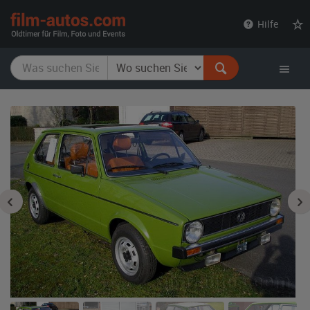
film-
Hilfe
autos.com