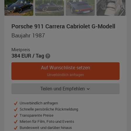
,
Porsche 911 Carrera Cabriolet G-Modell
Bauja
Baujahr 1987
1987,
marin
Mietpreis
metall
384
EUR
/ Tag
Auf Wunschliste setzen
Unverbindlich anfragen
Teilen und Empfehlen
Unverbindlich anfragen
Schnelle persönliche Rückmeldung
Transparente Preise
Mieten für Film, Foto und Events
Bundesweit und darüber hinaus