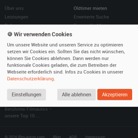
Über uns
Oldtimer mieten
Leistungen
Erweiterte Suche
Referenzen
Fragen für Mieter
🍪 Wir verwenden Cookies
Kundenmeinungen
Service
Um unsere Website und unseren Service zu optimieren
Vermieten
Hilfe
setzen wir Cookies ein. Sollten Sie das nicht wünschen,
können Sie Cookies ablehnen. Dann werden nur
Oldtimer anmelden
Häufige Fragen (FAQ)
funktionale Cookies geladen, die zum Betreiben der
Fotos senden
So funktioniert's
Webseite erforderlich sind. Infos zu Cookies in unserer
Fragen für Vermieter
Kontakt
Datenschutzerklärung
.
Inserat verwalten
Einstellungen
Alle ablehnen
Akzeptieren
SPECIAL
Berühmte Filmautos –
unsere Top 10 ...
© 2026 film-autos.com
Blog
AGB
Impressum