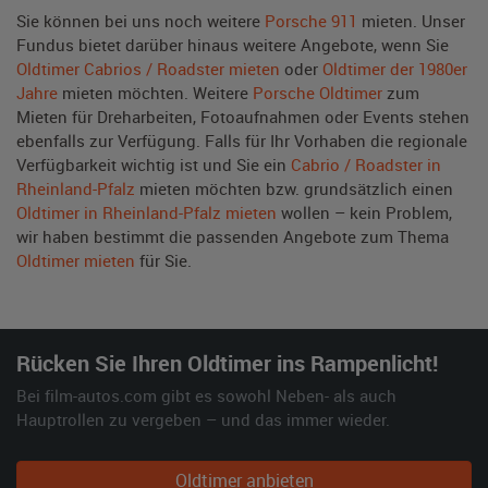
Sie können bei uns noch weitere
Porsche 911
mieten. Unser
Fundus bietet darüber hinaus weitere Angebote, wenn Sie
Oldtimer Cabrios / Roadster mieten
oder
Oldtimer der 1980er
Jahre
mieten möchten. Weitere
Porsche Oldtimer
zum
Mieten für Dreharbeiten, Fotoaufnahmen oder Events stehen
ebenfalls zur Verfügung. Falls für Ihr Vorhaben die regionale
Verfügbarkeit wichtig ist und Sie ein
Cabrio / Roadster in
Rheinland-Pfalz
mieten möchten bzw. grundsätzlich einen
Oldtimer in Rheinland-Pfalz mieten
wollen – kein Problem,
wir haben bestimmt die passenden Angebote zum Thema
Oldtimer mieten
für Sie.
Rücken Sie Ihren Oldtimer ins Rampenlicht!
Bei film-autos.com gibt es sowohl Neben- als auch
Hauptrollen zu vergeben – und das immer wieder.
Oldtimer anbieten