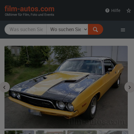
film-
Hilfe
autos.com