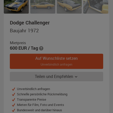
,
Dodge Challenger
Baujahr
Baujahr 1972
1972,
gelb
Mietpreis
/
600
EUR
/ Tag
schwarz
Auf Wunschliste setzen
Unverbindlich anfragen
Teilen und Empfehlen
Unverbindlich anfragen
Schnelle persönliche Rückmeldung
Transparente Preise
Mieten für Film, Foto und Events
Bundesweit und darüber hinaus