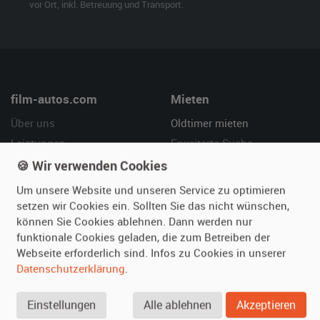
vor Ort, inkl. Betreuung und Transport.
film-autos.com
Mieten
Über uns
Oldtimer mieten
Leistungen
Erweiterte Suche
Referenzen
Fragen für Mieter
🍪 Wir verwenden Cookies
Kundenmeinungen
Service
Um unsere Website und unseren Service zu optimieren
setzen wir Cookies ein. Sollten Sie das nicht wünschen,
Vermieten
Hilfe
können Sie Cookies ablehnen. Dann werden nur
funktionale Cookies geladen, die zum Betreiben der
Oldtimer anmelden
Häufige Fragen (FAQ)
Webseite erforderlich sind. Infos zu Cookies in unserer
Fotos senden
So funktioniert's
Datenschutzerklärung
.
Fragen für Vermieter
Kontakt
Inserat verwalten
Einstellungen
Alle ablehnen
Akzeptieren