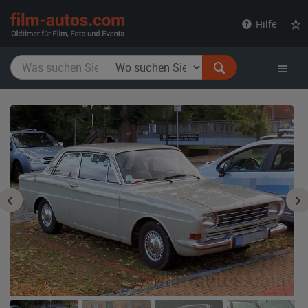
film-
Hilfe
autos.com