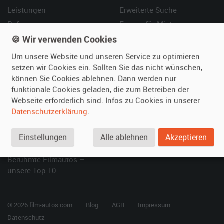
Leistungen
Erweiterte Suche
Referenzen
Fragen für Mieter
Kundenmeinungen
Service
🍪 Wir verwenden Cookies
Um unsere Website und unseren Service zu optimieren
Vermieten
Hilfe
setzen wir Cookies ein. Sollten Sie das nicht wünschen,
können Sie Cookies ablehnen. Dann werden nur
Oldtimer anmelden
Häufige Fragen (FAQ)
funktionale Cookies geladen, die zum Betreiben der
Fotos senden
So funktioniert's
Webseite erforderlich sind. Infos zu Cookies in unserer
Fragen für Vermieter
Kontakt
Datenschutzerklärung
.
Inserat verwalten
Einstellungen
Alle ablehnen
Akzeptieren
SPECIAL
Berühmte Filmautos –
unsere Top 10 ...
© 2026 film-autos.com
Blog
AGB
Impressum
Datenschutz