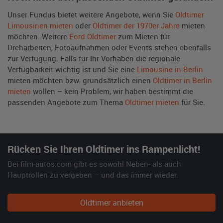
Unser Fundus bietet weitere Angebote, wenn Sie
Oldtimer
Limousinen mieten
oder
Oldtimer der 1970er Jahre
mieten
möchten. Weitere
Ford Oldtimer
zum Mieten für
Dreharbeiten, Fotoaufnahmen oder Events stehen ebenfalls
zur Verfügung. Falls für Ihr Vorhaben die regionale
Verfügbarkeit wichtig ist und Sie eine
Limousine in Berlin
mieten möchten bzw. grundsätzlich einen
Oldtimer in Berlin
mieten
wollen – kein Problem, wir haben bestimmt die
passenden Angebote zum Thema
Oldtimer mieten
für Sie.
Rücken Sie Ihren Oldtimer ins Rampenlicht!
Bei film-autos.com gibt es sowohl Neben- als auch
Hauptrollen zu vergeben – und das immer wieder.
Oldtimer anbieten