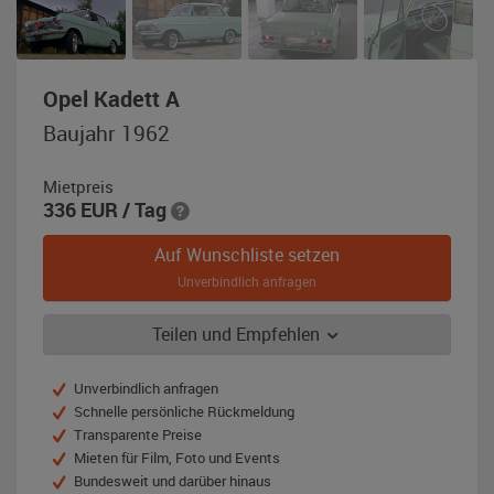
,
Opel Kadett A
Baujahr
Baujahr 1962
1962,
caribagrün-
Mietpreis
weiß
336
EUR
/ Tag
Auf Wunschliste setzen
Unverbindlich anfragen
Teilen und Empfehlen
Unverbindlich anfragen
Schnelle persönliche Rückmeldung
Transparente Preise
Mieten für Film, Foto und Events
Bundesweit und darüber hinaus