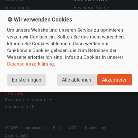
Leistungen
Erweiterte Suche
Referenzen
Fragen für Mieter
🍪 Wir verwenden Cookies
Kundenmeinungen
Service
Um unsere Website und unseren Service zu optimieren
setzen wir Cookies ein. Sollten Sie das nicht wünschen,
Vermieten
Hilfe
können Sie Cookies ablehnen. Dann werden nur
funktionale Cookies geladen, die zum Betreiben der
Oldtimer anmelden
Häufige Fragen (FAQ)
Webseite erforderlich sind. Infos zu Cookies in unserer
Fotos senden
So funktioniert's
Datenschutzerklärung
.
Fragen für Vermieter
Kontakt
Inserat verwalten
Einstellungen
Alle ablehnen
Akzeptieren
SPECIAL
Berühmte Filmautos –
unsere Top 10 ...
© 2026 film-autos.com
Blog
AGB
Impressum
Datenschutz