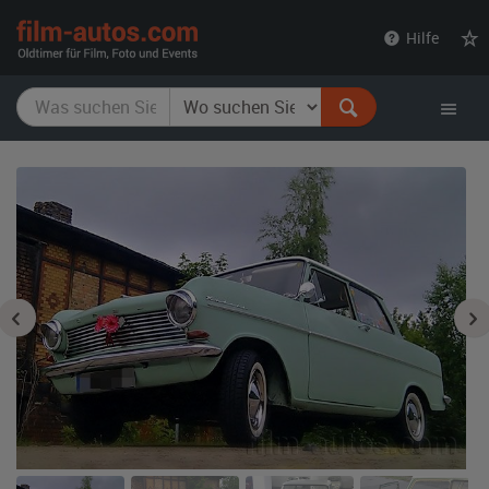
film-
Hilfe
autos.com